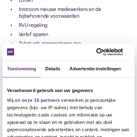
Instroom nieuwe medewerkers en de
bijbehorende voorwaarden
RVU-regeling
Verlof sparen
Tekstuele aanpassingen cao
Dit was de eerste sessie waarin jullie werkgever haar
voorstellen heeft gedeeld. Wij hebben daarom veel
vragen gesteld en om verduidelijkingd gevraagd
Toestemming
Details
Advertentie-instellingen
Ov
over de voorstellen. Wij hebben tevens benadrukt
dat wij vooralsnog geen reden zien onze voorstellen
aan te passen.
Verantwoord gebruik van uw gegevens
Wij zullen op 30 maart het overleg voortzetten en
Wij en
onze 16 partners
verwerken je persoonlijke
hopen dan tot concretere afspraken te komen.
gegevens (bijv. uw IP-adres) met behulp van
technologieën zoals cookies om informatie op uw
apparaat op te slaan en te gebruiken met als doel
Soraya Faez
gepersonaliseerde advertenties en content, metingen aan
Bestuurder CNV Vakmensen
advertenties en content, inzicht in publiek en