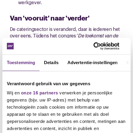
werkgever.
Van 'vooruit' naar 'verder'
De cateringsector is veranderd, daar is iedereen het
over eens. Tijdens het congres ‘
De toekomst van de
catering: Samen vooruit!
op dinsdag 9 november 2021
zijn opdrachtgevers, werknemers en werkgevers de
dialoog aangegaan over de toekomst van de sector.
Na de eerste stappen ‘vooruit’ willen we nu samen
Toestemming
Details
Advertentie-instellingen
Ov
‘verder’. Daarom organiseren werkgevers en
vakbonden maandag 11 april 2022 het congres ‘
Van
catering naar hospitality: samen verder’
.
Verantwoord gebruik van uw gegevens
Wij en
onze 16 partners
verwerken je persoonlijke
Catering is veranderd
gegevens (bijv. uw IP-adres) met behulp van
technologieën zoals cookies om informatie op uw
De belangrijkste thema’s die tijdens het vorige
apparaat op te slaan en te gebruiken met als doel
congres naar voren kwamen:
gepersonaliseerde advertenties en content, metingen aan
Begrip en vertrouwen tussen werknemers en
advertenties en content, inzicht in publiek en