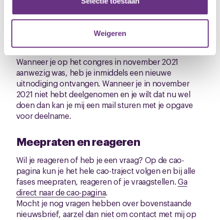
partners kunnen deze gegevens combineren met andere
Selectie toestaan
cao Hospitality. Jouw inbreng is dus van groot
informatie die u aan ze heeft verstrekt of die ze hebben
belang.
verzameld op basis van uw gebruik van hun services.
Weigeren
Aanmelden
U kunt uw toestemming op elk moment wijzigen of
intrekken via de
cookieverklaring
of door te klikken op
Wanneer je op het congres in november 2021
het ronde cookie-instellingenicoontje linksonder op de
aanwezig was, heb je inmiddels een nieuwe
uitnodiging ontvangen. Wanneer je in november
pagina.
2021 niet hebt deelgenomen en je wilt dat nu wel
doen dan kan je mij een mail sturen met je opgave
voor deelname.
Meepraten en reageren
Wil je reageren of heb je een vraag? Op de cao-
pagina kun je het hele cao-traject volgen en bij alle
fases meepraten, reageren of je vraagstellen.
Ga
direct naar de cao-pagina
.
Mocht je nog vragen hebben over bovenstaande
nieuwsbrief, aarzel dan niet om contact met mij op