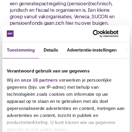
een generatiepactregeling (pensioen)technisch,
juridisch en fiscaal te organiseren is. Een kleine
groep vanuit vakorganisaties, Veneca, SUCON en
pensioenfonds gaan zich hier nu over buigen.
Daarna is het aan cao-partijen om zich er over
uitspreken. Wordt vervolgd.
Op maandag 14 maart 2022 hebben werkgevers en
Toestemming
Details
Advertentie-instellingen
Ov
vakorganisaties met elkaar gesproken over de
arbeidsvoorwaarden voor huidige medewerkers in
de contractcatering en de (nieuwe) medewerkers in
Verantwoord gebruik van uw gegevens
de hospitality. Je merkt aan alles dat we in de
eindfase beland zijn. De wil is er wel om er uit te
Wij en
onze 16 partners
verwerken je persoonlijke
komen met elkaar maar dat zijn we nog niet. Cao-
gegevens (bijv. uw IP-adres) met behulp van
partijen zitten nog te kauwen op loon en looptijd.
technologieën zoals cookies om informatie op uw
Over alle andere overgebleven punten lijken we wel
apparaat op te slaan en te gebruiken met als doel
op één lijn te zitten of te komen. Op 21 maart
gepersonaliseerde advertenties en content, metingen aan
aanstaande onderhandelen we verder over een
advertenties en content, inzicht in publiek en
nieuwe sector-cao en aparte paragraaf voor inflight.
productontwikkeling. U kunt kiezen wie uw gegevens
Komen we er in de komende gesprekken niet uit
gebruikt en met welke doelen.