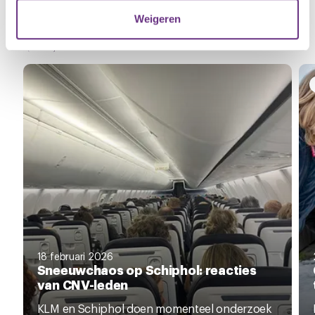
verzameld op basis van uw gebruik van hun services.
Weigeren
Gerelateerd nieuws
U kunt uw toestemming op elk moment wijzigen of
Zie al het nieuws
intrekken via de
cookieverklaring
of door te klikken op
het ronde cookie-instellingenicoontje linksonder op de
pagina.
18 februari 2026
Sneeuwchaos op Schiphol: reacties
van CNV-leden
KLM en Schiphol doen momenteel onderzoek