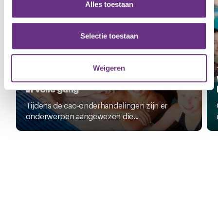
en om ons websiteverkeer te analyseren. Ook delen we
Alles toestaan
informatie over uw gebruik van onze site met onze
partners voor social media, adverteren en analyse. Deze
partners kunnen deze gegevens combineren met andere
Selectie toestaan
informatie die u aan ze heeft verstrekt of die ze hebben
verzameld op basis van uw gebruik van hun services.
Weigeren
3 juli 2025
Uitwerking afspraken cao Zwembaden
U kunt uw toestemming op elk moment wijzigen of
in volle gang
intrekken via de
cookieverklaring
of door te klikken op
Tijdens de cao-onderhandelingen zijn er
het ronde cookie-instellingenicoontje linksonder op de
onderwerpen aangewezen die...
pagina.