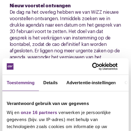
Nieuw voorstel ontvangen
De dag na het overleg hebben we van WiZZ nieuwe
voorstellen ontvangen. Inmiddels zoeken we in
drukke agenda’s naar een datum om het gesprek van
20 februari voort te zetten. Het doel van dat
gesprek is het verkrijgen van instemming op de
loontabel, zodat de cao definitief kan worden
afgesloten. Er liggen nog meer urgente zaken op de
agenda, waaronder het vernieuwen van het
functiehandboek en de inschaling van de functies.
Solidariteit
We begrijpen dat dit bericht mogelijk niet al je
Toestemming
Details
Advertentie-instellingen
Ov
vragen beantwoordt. Uiteraard zullen we de
antwoorden geven zodra deze ingewikkelde
discussie is afgerond en makkelijker uit te leggen is.
Verantwoord gebruik van uw gegevens
De brancheraad blijft nauw betrokken bij de
onderhandelingen. We doen ons uiterste best om
Wij en
onze 16 partners
verwerken je persoonlijke
samen op een eerlijke en solidaire manier uit dit
gegevens (bijv. uw IP-adres) met behulp van
lastige proces te komen. Dit betekent geven en
technologieën zoals cookies om informatie op uw