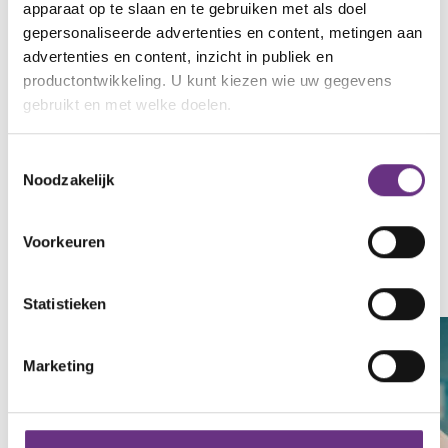
nemen, volgens de gemaakte afspraken van beide
apparaat op te slaan en te gebruiken met als doel
kanten.
gepersonaliseerde advertenties en content, metingen aan
advertenties en content, inzicht in publiek en
Chantal van Binsbergen
productontwikkeling. U kunt kiezen wie uw gegevens
Bestuurder CNV
gebruikt en met welke doelen.
c.vanbinsbergen@cnv.nl
Als u het toestaat, willen we ook graag:
Cao Zwembaden, Zwemscholen
Toestemmingsselectie
Noodzakelijk
Informatie verzamelen over uw geografische
locatie, die tot een paar meter nauwkeurig kan zijn
Uw apparaat identificeren door het actief te
Voorkeuren
scannen op specifieke eigenschappen (fingerprinting)
Gerelateerd nieuws
Lees meer over hoe uw persoonlijke gegevens worden
Zie al het nieuws
Statistieken
verwerkt en stel uw voorkeuren in het
detailgedeelte
in.
U kunt uw toestemming op elk moment wijzigen of
intrekken in de Cookieverklaring.
Marketing
We gebruiken cookies om content en advertenties te
personaliseren, om functies voor social media te bieden