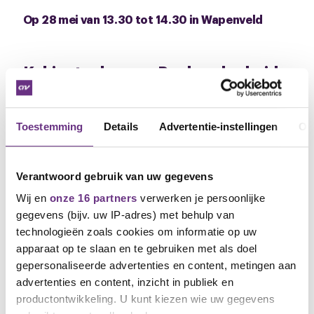
Op 28 mei van 13.30 tot 14.30 in Wapenveld
Kabinetsplannen: Pech, zekerheid
weg.
Je hebt vast al wel iets meegekregen van de plannen
Toestemming
Details
Advertentie-instellingen
Ov
die het nieuwe kabinet heeft. Deze plannen raken
mensen juist op de momenten dat je zekerheid
nodig hebt: als je je baan verliest (WW), ziek wordt
(WIA) of bijna met pensioen gaat (AOW).
Verantwoord gebruik van uw gegevens
Wij en
onze 16 partners
verwerken je persoonlijke
CNV vindt dat werkenden niet mogen opdraaien
voor bezuinigingen en wij eisen van kabinet Jetten:
gegevens (bijv. uw IP-adres) met behulp van
technologieën zoals cookies om informatie op uw
Stop de WW-afbraak. Behoud de WW-duur van
apparaat op te slaan en te gebruiken met als doel
24 maanden.
gepersonaliseerde advertenties en content, metingen aan
Stop de WIA-bezuinigingen. Investeer erin.
advertenties en content, inzicht in publiek en
Stop de verhoging van de AOW-leeftijd.
productontwikkeling. U kunt kiezen wie uw gegevens