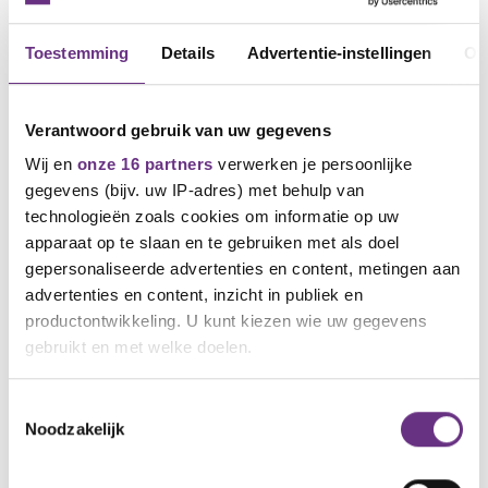
Toestemming
Details
Advertentie-instellingen
Ov
Verantwoord gebruik van uw gegevens
Wij en
onze 16 partners
verwerken je persoonlijke
gegevens (bijv. uw IP-adres) met behulp van
technologieën zoals cookies om informatie op uw
apparaat op te slaan en te gebruiken met als doel
13 november 2025
gepersonaliseerde advertenties en content, metingen aan
Leden stemmen tegen eindbod
advertenties en content, inzicht in publiek en
Chemours
productontwikkeling. U kunt kiezen wie uw gegevens
Inmiddels is de uitslag bekend van de
gebruikt en met welke doelen.
stemming onder de leden van...
Als u het toestaat, willen we ook graag:
Toestemmingsselectie
Noodzakelijk
Informatie verzamelen over uw geografische
locatie, die tot een paar meter nauwkeurig kan zijn
Uw apparaat identificeren door het actief te