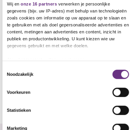
Wij en
onze 16 partners
verwerken je persoonlijke
Graag tot 19 april!
gegevens (bijv. uw IP-adres) met behulp van technologieën
Tristan Westra
zoals cookies om informatie op uw apparaat op te slaan en
Onderhandelaar CNV Vakmensen
te gebruiken met als doel gepersonaliseerde advertenties en
M
06 4845 6854
content, metingen aan advertenties en content, inzicht in
E
t.westra@cnvvakmensen.nl
publiek en productontwikkeling. U kunt kiezen wie uw
gegevens gebruikt en met welke doelen.
Downloads
Als u het toestaat, willen we ook graag:
M2301_0198_Bijlage_Enitor_onderhandelingsresultaat_20
Informatie verzamelen over uw geografische locatie,
Toestemmingsselectie
2024_ (.pdf)
Noodzakelijk
die tot een paar meter nauwkeurig kan zijn
Uw apparaat identificeren door het actief te scannen
op specifieke eigenschappen (fingerprinting)
Voorkeuren
Lees meer over hoe uw persoonlijke gegevens worden
verwerkt en stel uw voorkeuren in het
detailgedeelte
in. U
Statistieken
kunt uw toestemming op elk moment wijzigen of intrekken in
Stel hier je vraag aan de onderhandelaar
de Cookieverklaring.
Marketing