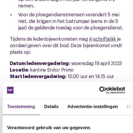
nemen.
Voor de ploegendienstmensen verandert 5 mei
niet, die krijgen in het lustrumjaar (eens in de 5
jaar) de geldende toeslag voor de ploegendienst.
Tijdens de ledenbijeenkomsten mag jij
schriftelijk
je
oordeel geven over dit bod. Deze bijeenkomst vindt
plaats op:
Datum ledenvergadering:
woensdag 19 april 2023
Locatie
: kantine Enitor Primo
Start ledenvergadering:
13.00 uur en 14.15 uur
Cao-pagina
Het hele cao-traject is online te volgen en je kunt bij
Toestemming
Details
Advertentie-instellingen
Ov
alle fases meepraten, reageren (ook op anderen) en
je vraag stellen:
Cao Enitor Primo | CNV Vakmensen
Verantwoord gebruik van uw gegevens