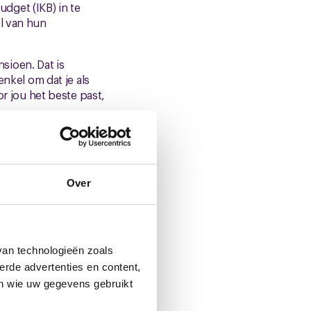
dget (IKB) in te
el van hun
sioen. Dat is
enkel om dat je als
or jou het beste past,
een regeling die leidt
erkelijk iets
in gesprek gaan.
Over
11 november. Na dit
van technologieën zoals
We moeten na 11
erde advertenties en content,
k weer een
en wie uw gegevens gebruikt