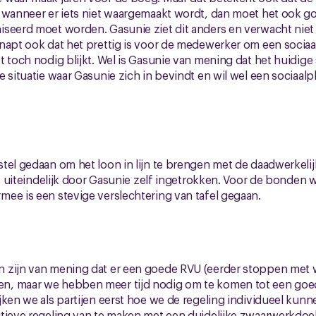
 wanneer er iets niet waargemaakt wordt, dan moet het ook go
iseerd moet worden. Gasunie ziet dit anders en verwacht niet
napt ook dat het prettig is voor de medewerker om een sociaa
 toch nodig blijkt. Wel is Gasunie van mening dat het huidige 
 situatie waar Gasunie zich in bevindt en wil wel een sociaalp
tel gedaan om het loon in lijn te brengen met de daadwerkeli
 is uiteindelijk door Gasunie zelf ingetrokken. Voor de bonden
ee is een stevige verslechtering van tafel gegaan.
 zijn van mening dat er een goede RVU (eerder stoppen met
, maar we hebben meer tijd nodig om te komen tot een goed
jken we als partijen eerst hoe we de regeling individueel kun
ctieve regeling van te maken met een duidelijke zwaarwerkdoe