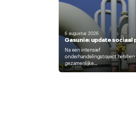
6 augustus 2026
Gasunie: update sociaal 
Na een intensief
onderhandelingstraject hebben
gezamenlijke...