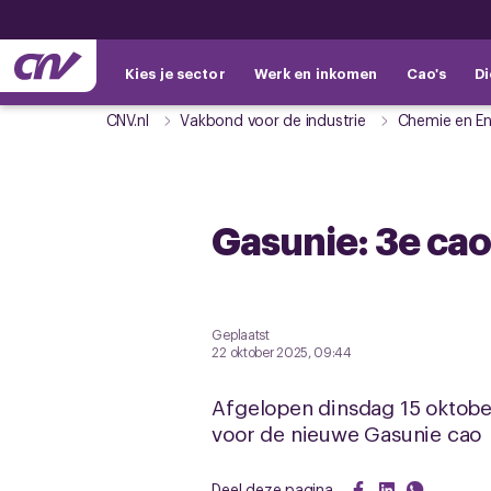
Kies je sector
Werk en inkomen
Cao's
Di
CNV.nl
Vakbond voor de industrie
Chemie en En
Gasunie: 3e ca
Geplaatst
22 oktober 2025, 09:44
Afgelopen dinsdag 15 oktob
voor de nieuwe Gasunie cao
Deel deze pagina