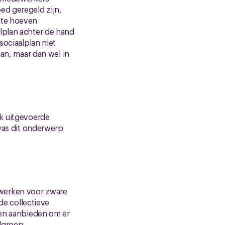
ed geregeld zijn,
 te hoeven
lplan achter de hand
sociaalplan niet
lan, maar dan wel in
jk uitgevoerde
 was dit onderwerp
 werken voor zware
e collectieve
nen aanbieden om er
lgroep.