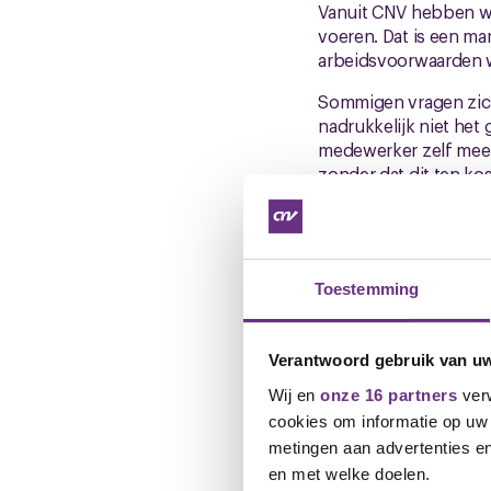
Vanuit CNV hebben we
voeren. Dat is een ma
arbeidsvoorwaarden w
Sommigen vragen zich
nadrukkelijk niet het 
medewerker zelf meer r
zonder dat dit ten kos
We willen ook duideli
tot een verslechterin
toevoegt en géén nade
Toestemming
Vervolg
Verantwoord gebruik van u
Het volgende overleg
Wij en
onze 16 partners
verw
overleg staat er nog
cookies om informatie op uw 
november dus echt st
nieuwsbrief met well
metingen aan advertenties en
en met welke doelen.