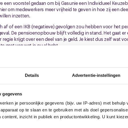
 een voorstel gedaan om bij Gasunie een Individueel Keuzebu
nier om medewerkers meer vrijheid te geven in hoe zij een de
illen inzetten.
 af of een IKB (negatieve) gevolgen zou hebben voor het pen
geval. De pensioenopbouw blijft volledig in stand. Het gaat er 
egie krijgt over een deel van je geld. Je kiest dus zelf wat vo
te gaat van wat je nu al hebt.
jk zijn over de randvoorwaarden: CNV zal nooit instemmen met 
g van arbeidsvoorwaarden of pensioen. Alleen als het IKB daadw
lige effecten heeft, zullen we hier verder met Gasunie over 
Details
Advertentie-instellingen
w gegevens
, de 4e cao-onderhandelingsronde, staat gepland op dinsdag 
erken je persoonlijke gegevens (bijv. uw IP-adres) met behulp 
 een reserve onderhandelingsdatum op dinsdag 25 november. 
apparaat op te slaan en te gebruiken met als doel gepersonalise
appen hebben gemaakt en over die resultaten ontvang je oo
icht ook een uitnodiging voor een ledenvergadering.
 content, inzicht in publiek en productontwikkeling. U kunt kiez