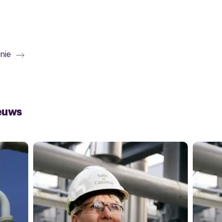
nie
euws