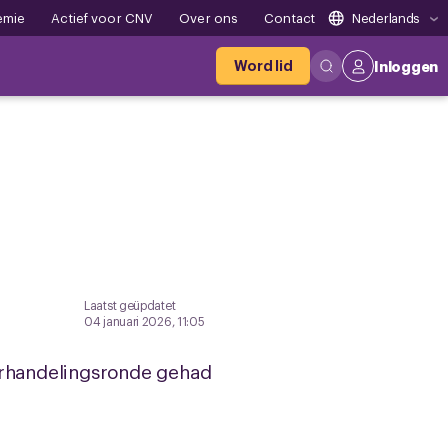
emie
Actief voor CNV
Over ons
Contact
Nederlands
Word lid
Inloggen
Laatst geüpdatet
04 januari 2026, 11:05
rhandelingsronde gehad