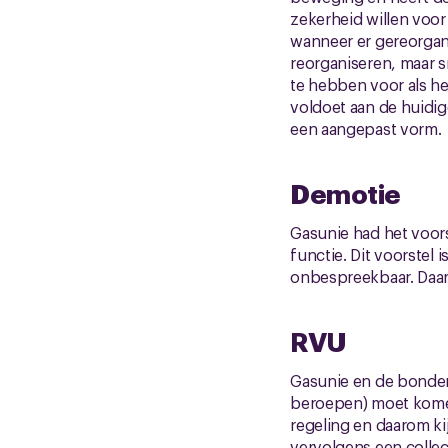
zekerheid willen voor
wanneer er gereorgan
reorganiseren, maar s
te hebben voor als het
voldoet aan de huidige
een aangepast vorm.
Demotie
Gasunie had het voors
functie. Dit voorstel
onbespreekbaar. Daarm
RVU
Gasunie en de bonden
beroepen) moet komen
regeling en daarom ki
vervolgens een colle