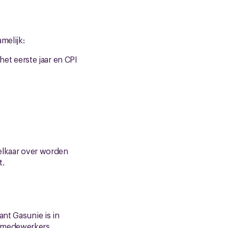
melijk:
het eerste jaar en CPI
 elkaar over worden
t.
nt Gasunie is in
e medewerkers