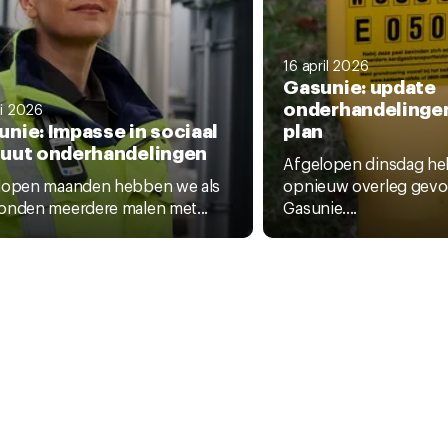
16 april 2026
Gasunie: update
onderhandelingen
i 2026
nie: Impasse in sociaal
plan
tuut onderhandelingen
Afgelopen dinsdag he
lopen maanden hebben we als
opnieuw overleg gevo
onden meerdere malen met...
Gasunie....