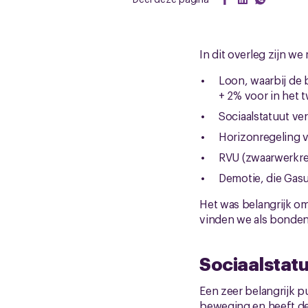
In dit overleg zijn w
Loon, waarbij de 
+ 2% voor in het t
Sociaalstatuut ve
Horizonregeling 
RVU (zwaarwerkreg
Demotie, die Gasu
Het was belangrijk om
vinden we als bonden 
Sociaalstat
Een zeer belangrijk p
beweging en heeft de