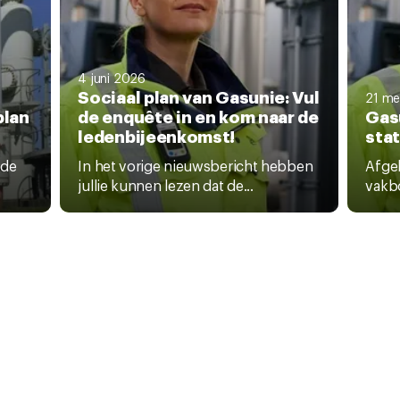
4 juni 2026
Sociaal plan van Gasunie: Vul
21 me
plan
de enquête in en kom naar de
Gasu
ledenbijeenkomst!
sta
 de
In het vorige nieuwsbericht hebben
Afge
jullie kunnen lezen dat de...
vakb