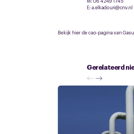
M: 06 4249 1745
E: a.elkadouri@cnv.nl
Bekijk hier de cao-pagina van Gasu
Gerelateerd ni