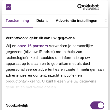
Werkgevers bieden een cao met een looptijd van
15 maanden en 3,75 % loonstijging, met daarbij
een eenmalige uitkering van 200 euro per
werknemer.
Toestemming
Details
Advertentie-instellingen
Ov
Vervolg
Verantwoord gebruik van uw gegevens
Op donderdag 16 juni praten partijen verder.
Wij en
onze 16 partners
verwerken je persoonlijke
Meepraten en vragen stellen
gegevens (bijv. uw IP-adres) met behulp van
technologieën zoals cookies om informatie op uw
Maar voordat het zo ver is ontvang ik graag jouw
apparaat op te slaan en te gebruiken met als doel
mening over wat er nu qua loon op de
gepersonaliseerde advertenties en content, metingen aan
onderhandelingstafel ligt. En hoe kijk jij aan tegen de
advertenties en content, inzicht in publiek en
huidige (economische) situatie van het bedrijf en de
branche waarin jij werkt. Op de
cao-pagina
is nieuws
productontwikkeling. U kunt kiezen wie uw gegevens
over de cao te volgen en kun je meepraten,
gebruikt en met welke doelen.
reageren (ook op anderen) en je vraag stellen. Ook
kan je mij mailen via het mail adres onderaan deze
Als u het toestaat, willen we ook graag:
Toestemmingsselectie
nieuwsbrief. Ik lees graag jouw reactie!
Noodzakelijk
Informatie verzamelen over uw geografische