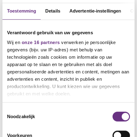
Toestemming
Details
Advertentie-instellingen
Ov
Verantwoord gebruik van uw gegevens
Wij en
onze 16 partners
verwerken je persoonlijke
gegevens (bijv. uw IP-adres) met behulp van
technologieën zoals cookies om informatie op uw
apparaat op te slaan en te gebruiken met als doel
gepersonaliseerde advertenties en content, metingen aan
30 januari 2026
Uitkomst ledenraadpleging RVU
advertenties en content, inzicht in publiek en
Nedmag
productontwikkeling. U kunt kiezen wie uw gegevens
gebruikt en met welke doelen.
Op woensdag 28 januari 2026 hebben in het
bedrijfsrestaurant van...
Als u het toestaat, willen we ook graag:
Toestemmingsselectie
Noodzakelijk
Informatie verzamelen over uw geografische
locatie, die tot een paar meter nauwkeurig kan zijn
Uw apparaat identificeren door het actief te
Voorkeuren