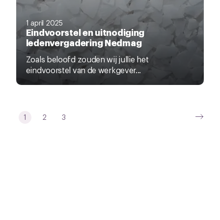
1 april 2025
Eindvoorstel en uitnodiging
ledenvergadering Nedmag
Zoals beloofd zouden wij jullie het
eindvoorstel van de werkgever...
1
2
3