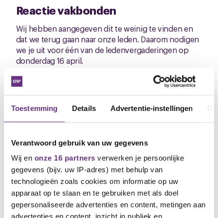
Reactie vakbonden
Wij hebben aangegeven dit te weinig te vinden en
dat we terug gaan naar onze leden. Daarom nodigen
we je uit voor één van de ledenvergaderingen op
donderdag 16 april.
Ledenvergaderingen over eindbod
cao
Toestemming
Details
Advertentie-instellingen
Ov
Datum:
donderdag 16 april 2026
Aanvang:
Verantwoord gebruik van uw gegevens
13.30 uur en
Wij en
onze 16 partners
verwerken je persoonlijke
15.15 uur
gegevens (bijv. uw IP-adres) met behulp van
technologieën zoals cookies om informatie op uw
Locatie:
Nedmag, opleidingsruimte
apparaat op te slaan en te gebruiken met als doel
gepersonaliseerde advertenties en content, metingen aan
De cao online
advertenties en content, inzicht in publiek en