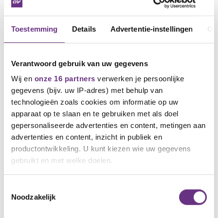
Toestemming
Details
Advertentie-instellingen
Ov
Verantwoord gebruik van uw gegevens
Wij en
onze 16 partners
verwerken je persoonlijke
gegevens (bijv. uw IP-adres) met behulp van
technologieën zoals cookies om informatie op uw
apparaat op te slaan en te gebruiken met als doel
30 januari 2026
gepersonaliseerde advertenties en content, metingen aan
Cao PPG: Uitnodiging
advertenties en content, inzicht in publiek en
ledenvergadering
productontwikkeling. U kunt kiezen wie uw gegevens
Ter voorbereiding van de cao
gebruikt en met welke doelen.
onderhandelingen nodigen CNV en FNV...
Als u het toestaat, willen we ook graag:
Toestemmingsselectie
Noodzakelijk
Informatie verzamelen over uw geografische
locatie, die tot een paar meter nauwkeurig kan zijn