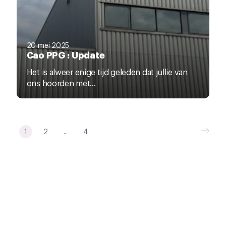
20 mei 2025
Cao PPG : Update
Het is alweer enige tijd geleden dat jullie van
ons hoorden met...
1
2
...
4