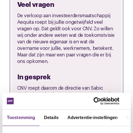
Veel vragen
De verkoop aan investeerdersmaatschappij
Aequita roept bij jullie ongetwijfeld veel
vragen op. Dat geldt ook voor CNV. Zo willen
wij onder andere weten wat de toekomstvisie
van de nieuwe eigenaar is en wat de
overname voor jullie, werknemers, betekent.
Maar dat zijn maar een paar vragen die er bij
ons opkomen.
In gesprek
CNV roept daarom de directie van Sabic
Limburg en de nieuwe eigenaar op om snel
met de vakbonden in gesprek te gaan.
Opmerkingen?
Toestemming
Details
Advertentie-instellingen
Ov
Hebben jullie vragen of op- of aanmerkingen.