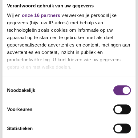
Laat het dan horen. Dat kan via de mail of
via
Verantwoord gebruik van uw gegevens
jouw cao-pagina
. Natuurlijk kun je ook een
van onze kaderleden aanspreken. Maar zoals
Wij en
onze 16 partners
verwerken je persoonlijke
gezegd. Veel antwoorden hebben wij
gegevens (bijv. uw IP-adres) met behulp van
momenteel niet. Wel heel veel vragen. We
technologieën zoals cookies om informatie op uw
houden jullie op de hoogte.
apparaat op te slaan en te gebruiken met als doel
gepersonaliseerde advertenties en content, metingen aan
Mede namens de kaderleden Ryan Bolster,
advertenties en content, inzicht in publiek en
Erik Peerlings, Kevin van der Zwaag, Bryan
van der Zwaag en Christiaan Carlucci.
productontwikkeling. U kunt kiezen wie uw gegevens
gebruikt en met welke doelen.
Ed Leunissen
Bestuurder
Als u het toestaat, willen we ook graag:
Toestemmingsselectie
M: 06-29023284
Noodzakelijk
Informatie verzamelen over uw geografische
E: e.leunissen@cnv.nl
locatie, die tot een paar meter nauwkeurig kan zijn
Uw apparaat identificeren door het actief te
Voorkeuren
scannen op specifieke eigenschappen (fingerprinting)
Lees meer over hoe uw persoonlijke gegevens worden
Statistieken
verwerkt en stel uw voorkeuren in het
detailgedeelte
in.
U kunt uw toestemming op elk moment wijzigen of