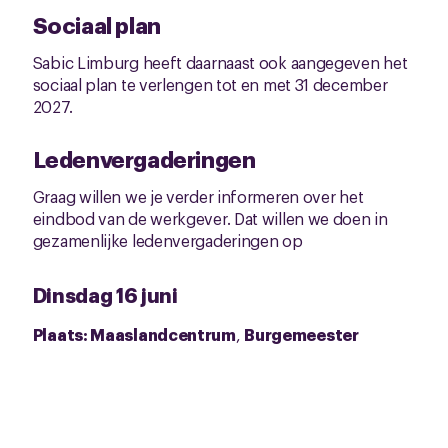
Sociaal plan
Sabic Limburg heeft daarnaast ook aangegeven het
sociaal plan te verlengen tot en met 31 december
2027.
Ledenvergaderingen
Graag willen we je verder informeren over het
eindbod van de werkgever. Dat willen we doen in
gezamenlijke ledenvergaderingen op
Dinsdag 16 juni
Plaats: Maaslandcentrum
,
Burgemeester
Maenenstraat 45
(
6181 EA) Elsloo
Tijden: 1ste sessie 13.00 uur
2de sessie 15.30 uur
3de sessie 16.45 uur