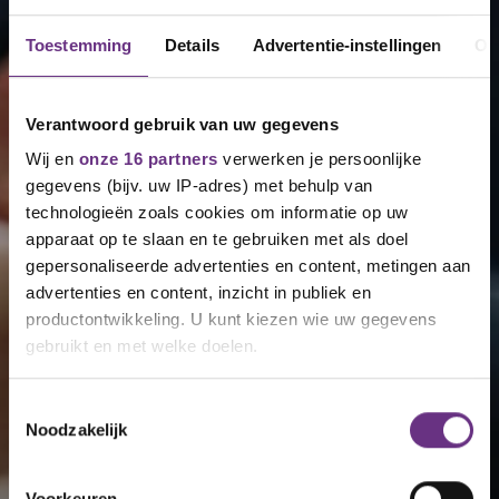
Toestemming
Details
Advertentie-instellingen
Ov
Verantwoord gebruik van uw gegevens
Wij en
onze 16 partners
verwerken je persoonlijke
gegevens (bijv. uw IP-adres) met behulp van
technologieën zoals cookies om informatie op uw
apparaat op te slaan en te gebruiken met als doel
gepersonaliseerde advertenties en content, metingen aan
advertenties en content, inzicht in publiek en
productontwikkeling. U kunt kiezen wie uw gegevens
gebruikt en met welke doelen.
Als u het toestaat, willen we ook graag:
Toestemmingsselectie
Noodzakelijk
Informatie verzamelen over uw geografische
locatie, die tot een paar meter nauwkeurig kan zijn
Uw apparaat identificeren door het actief te
Voorkeuren