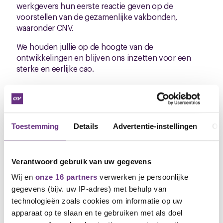
werkgevers hun eerste reactie geven op de
voorstellen van de gezamenlijke vakbonden,
waaronder CNV.
We houden jullie op de hoogte van de
ontwikkelingen en blijven ons inzetten voor een
sterke en eerlijke cao.
Meepraten en vragen stellen
Op de cao-pagina is het hele cao-traject te volgen en
kun je meepraten, reageren (ook op anderen) en je
Toestemming
Details
Advertentie-instellingen
Ov
vraag stellen. Ga direct naar de
cao-pagina
Mede namens het kaderlid Peggy Monnichman
Verantwoord gebruik van uw gegevens
Wij en
onze 16 partners
verwerken je persoonlijke
Gerard van Dijk
M: 06 2060 1819
gegevens (bijv. uw IP-adres) met behulp van
E: g.vandijk@cnv.nl
technologieën zoals cookies om informatie op uw
Marjelle Boorsma
apparaat op te slaan en te gebruiken met als doel
M: 06 4249 1744