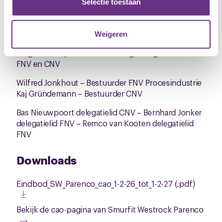
partners kunnen deze gegevens combineren met andere
Selectie toestaan
We zien jullie graag op dinsdag 26 mei in MR1. Jouw
informatie die u aan ze heeft verstrekt of die ze hebben
stem bepaalt onze vervolgstappen!
verzameld op basis van uw gebruik van hun services.
Met vriendelijke groet,
Weigeren
U kunt uw toestemming op elk moment wijzigen of
De gezamenlijke onderhandelingsdelegaties van
intrekken via de
cookieverklaring
of door te klikken op
FNV en CNV
het ronde cookie-instellingenicoontje linksonder op de
Wilfred Jonkhout – Bestuurder FNV Procesindustrie
pagina.
Kaj Gründemann – Bestuurder CNV
Bas Nieuwpoort delegatielid CNV – Bernhard Jonker
delegatielid FNV – Remco van Kooten delegatielid
FNV
Downloads
Eindbod_SW_Parenco_cao_1-2-26_tot_1-2-27 (.pdf)
Bekijk de cao-pagina van Smurfit Westrock Parenco