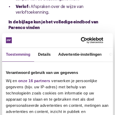
Verlof:
Afspraken over de wijze van
verloftoekenning.
In de bijlage kun je het volledige eindbod van
Parenco vinden
Gezamenlijk negatief advies: Dit bod is
te mager
Toestemming
Details
Advertentie-instellingen
Ov
De delegaties van FNV en CNV leggen dit eindbod
met een
uitgesproken negatief advies
aan jullie
voor. Een loonbod van 2,6% dekt de lading niet, en
Verantwoord gebruik van uw gegevens
het uitsluiten van groepen werknemers bij de RVU-
regeling (terwijl ze er voorheen wel onder vielen) is
Wij en
onze 16 partners
verwerken je persoonlijke
voor ons onacceptabel. Wij vinden dat jullie beter
gegevens (bijv. uw IP-adres) met behulp van
verdienen.
technologieën zoals cookies om informatie op uw
apparaat op te slaan en te gebruiken met als doel
Kom naar de bijeenkomsten en stem!
gepersonaliseerde advertenties en content, metingen aan
advertenties en content, inzicht in publiek en