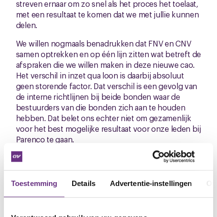
streven ernaar om zo snel als het proces het toelaat,
met een resultaat te komen dat we met jullie kunnen
delen.
We willen nogmaals benadrukken dat FNV en CNV
samen optrekken en op één lijn zitten wat betreft de
afspraken die we willen maken in deze nieuwe cao.
Het verschil in inzet qua loon is daarbij absoluut
geen storende factor. Dat verschil is een gevolg van
de interne richtlijnen bij beide bonden waar de
bestuurders van die bonden zich aan te houden
hebben. Dat belet ons echter niet om gezamenlijk
voor het best mogelijke resultaat voor onze leden bij
Parenco te gaan.
Volgende cao-ronde
Uiteraard brengen we jullie ook na de volgende
Toestemming
Details
Advertentie-instellingen
Ov
bespreking op 4 februari 2026 op de hoogte van de
vorderingen.