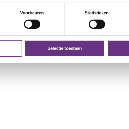
van...
belan
eren door het actief te scannen op specifieke eigenschappen (fing
onlijke gegevens worden verwerkt en stel uw voorkeuren in he
Voorkeuren
Statistieken
jzigen of intrekken in de Cookieverklaring.
ent en advertenties te personaliseren, om functies voor social
. Ook delen we informatie over uw gebruik van onze site met on
e. Deze partners kunnen deze gegevens combineren met andere i
Selectie toestaan
erzameld op basis van uw gebruik van hun services.
k moment wijzigen of intrekken via de
cookieverklaring
of door
inksonder op de pagina.