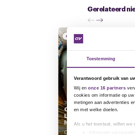
Gerelateerd ni
NIEUWS
Toestemming
Verantwoord gebruik van u
Wij en
onze 16 partners
verw
cookies om informatie op uw 
3 juli 2026
metingen aan advertenties en
Cao Saint-Gobain Abrasiv
en met welke doelen.
Leden CNV stemmen in 
het verbeterd eindbod
Als u het toestaat, willen we
Op donderdag 2 juli hebben wij
Informatie verzamelen