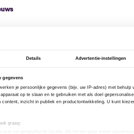
euws
Details
Advertentie-instellingen
w gegevens
erken je persoonlijke gegevens (bijv. uw IP-adres) met behulp 
apparaat op te slaan en te gebruiken met als doel gepersonalise
25 juni 2026
Cao Saint-Gobain Abrasives |
18 ju
 content, inzicht in publiek en productontwikkeling. U kunt kiez
es |
Ledenvergadering over
Uit
met
verbeterd eindbod
man
afb
 ook graag:
De afgelopen dagen hebben wij
 het
overleg gevoerd met de directie
De ov
 over uw geografische locatie, die tot een paar meter nauwkeuri