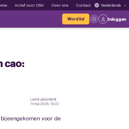
emie
Actief voor CNV
Over ons
Contact
Nederlands
Word lid
Inloggen
n cao:
Laatst geüpdatet
11 mei 2026, 10:22
er bijeengekomen voor de