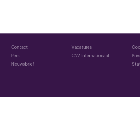
Contact
Vacatures
Coo
Pers
CNV Internationaal
Priv
Nieuwsbrief
Sta