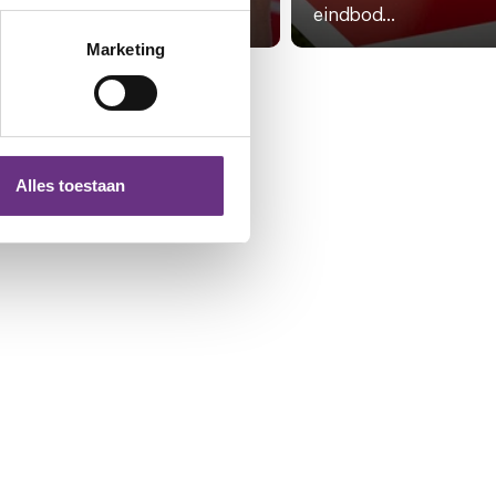
grijke sociale...
eindbod...
erprinting)
t
detailgedeelte
in. U kunt uw
Marketing
 media te bieden en om ons
ze partners voor social
nformatie die u aan ze heeft
Alles toestaan
 te klikken op het ronde