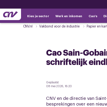
Kies je sector
Werk en inkomen
Cao's
Di
CNV.nl
Vakbond voor de industrie
Papier en kar
Cao Sain-Gobain
schriftelijk ein
Geplaatst
08 mei 2026, 16:20
CNV en de directie van Sain
besprekingen over een nieuw