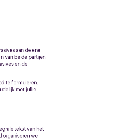
rasives aan de ene
n van beide partijen
rasives en de
d te formuleren.
delijk met jullie
egrale tekst van het
nd organiseren we