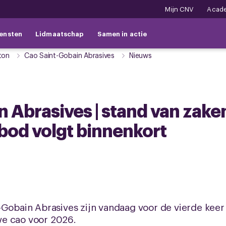
Mijn CNV
Acad
ensten
Lidmaatschap
Samen in actie
ton
Cao Saint-Gobain Abrasives
Nieuws
 Abrasives | stand van zake
dbod volgt binnenkort
t-Gobain Abrasives zijn vandaag voor de vierde ke
e cao voor 2026.