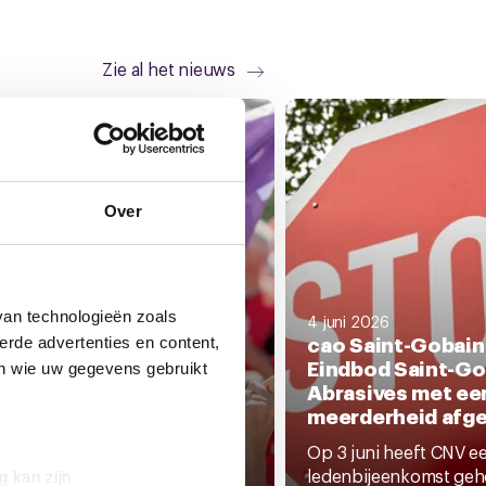
Zie al het nieuws
Over
van technologieën zoals
4 juni 2026
cao Saint-Gobain 
erde advertenties en content,
Eindbod Saint-Go
ni 2026
en wie uw gegevens gebruikt
nodiging regionale
Abrasives met ee
ifestaties tegen de
meerderheid afg
raak van WW en WIA
Op 3 juni heeft CNV e
erheid wil fors bezuinigen op
ledenbijeenkomst ge
g kan zijn