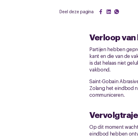
Deel deze pagina
Verloop van 
Partijen hebben gepr
kant en die van de v
is dat helaas niet gel
vakbond.
Saint-Gobain Abrasiv
Zolang het eindbod nie
communiceren.
Vervolgtraj
Op dit moment wachten
eindbod hebben ontvan