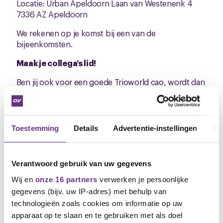
Locatie: Urban Apeldoorn Laan van Westenenk 4
7336 AZ Apeldoorn
We rekenen op je komst bij een van de
bijeenkomsten.
Maak je collega’s lid!
Ben jij ook voor een goede Trioworld cao, wordt dan
lid van CNV. Ook tijdens deze onderhandelingen is
het gebleken hoe belangrijk de organisatiegraad is.
Wij spreken namens jullie en kunnen betere
afspraken maken als er meer leden komen. Als jij als
Toestemming
Details
Advertentie-instellingen
Ov
lid een nieuw lid aanbrengt dan ontvang je van ons
een cadeaubon van € 20. Via
deze link
kun je een
collega aanmelden als lid. En alle collega’s bij
Verantwoord gebruik van uw gegevens
Trioworld die al lid zijn: bedankt voor jullie steun!
Dankzij jullie kunnen we ons sterk maken voor een
Wij en
onze 16 partners
verwerken je persoonlijke
goede cao.
gegevens (bijv. uw IP-adres) met behulp van
technologieën zoals cookies om informatie op uw
Adnane El Kadouri
apparaat op te slaan en te gebruiken met als doel
Bestuurder CNV