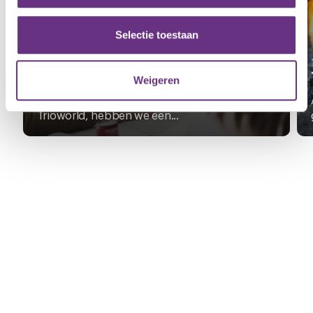
partners voor social media, adverteren en analyse. Deze
partners kunnen deze gegevens combineren met andere
Selectie toestaan
29 april 2026
informatie die u aan ze heeft verstrekt of die ze hebben
Eindbod Trioworld is goedgekeurd
verzameld op basis van uw gebruik van hun services.
door de leden
Weigeren
Na een tweetal cao-onderhandelingen bij
U kunt uw toestemming op elk moment wijzigen of
Trioworld, hebben we een...
intrekken via de
cookieverklaring
of door te klikken op
het ronde cookie-instellingenicoontje linksonder op de
pagina.