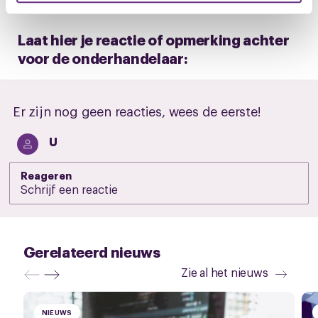
U kunt uw toestemming op elk moment wijzigen of
intrekken via de
cookieverklaring
of door te klikken op
Laat hier je reactie of opmerking achter
het ronde cookie-instellingenicoontje linksonder op de
voor de onderhandelaar:
pagina.
Er zijn nog geen reacties, wees de eerste!
U
Reageren
Gerelateerd nieuws
Zie al het nieuws
NIEUWS