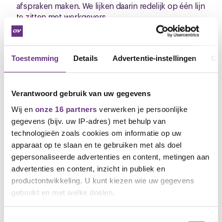
afspraken maken. We lijken daarin redelijk op één lijn
te zitten met werkgevers.
Bij vakbond CNV pleiten we er al langer voor om het
vak beveiliger op een hoger plan te brengen en
Toestemming
Details
Advertentie-instellingen
Ov
beter te waarderen. We zien al jaren dat
aanbestedingen op de markt, grote
personeelstekorten, groei van zzp'ers en een
gebrek aan handhaving er voor zorgt dat de lonen
Verantwoord gebruik van uw gegevens
en roosters onder druk staan. Daarnaast staat er een
Wij en
onze 16 partners
verwerken je persoonlijke
grote verandering in het werk aan te komen door de
gegevens (bijv. uw IP-adres) met behulp van
razendsnelle inzet van kunstmatige intelligentie en
technologieën zoals cookies om informatie op uw
nieuwe cameratechnieken. De verwachting is dat dit
apparaat op te slaan en te gebruiken met als doel
het vak gaat veranderen. In het visiedocument dat
gepersonaliseerde advertenties en content, metingen aan
hierover binnenkort naar buiten komt, staan de
ideeën hierover die zijn opgehaald bij beveiligers,
advertenties en content, inzicht in publiek en
ondernemers, vakbonden en
productontwikkeling. U kunt kiezen wie uw gegevens
werkgeversorganisatie.
gebruikt en met welke doelen.
Hoe nu verder
Als u het toestaat, willen we ook graag:
Toestemmingsselectie