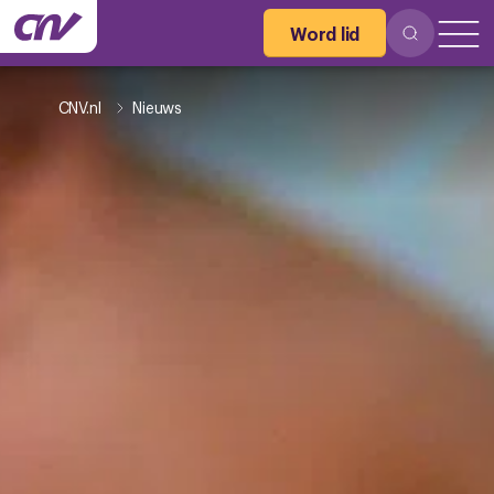
Word lid
CNV.nl
Nieuws