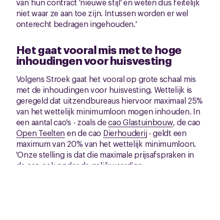
van hun contract 'nieuwe stijl' en weten dus feitelijk
niet waar ze aan toe zijn. Intussen worden er wel
onterecht bedragen ingehouden.'
Het gaat vooral mis met te hoge
inhoudingen voor huisvesting
Volgens Stroek gaat het vooral op grote schaal mis
met de inhoudingen voor huisvesting. Wettelijk is
geregeld dat uitzendbureaus hiervoor maximaal 25%
van het wettelijk minimumloon mogen inhouden. In
een aantal cao's - zoals de
cao Glastuinbouw
, de cao
Open Teelten
en de cao
Dierhouderij
- geldt een
maximum van 20% van het wettelijk minimumloon.
'Onze stelling is dat die maximale prijsafspraken in
de cao ook onder de gelijkwaardige
arbeidsvoorwaarden vallen', zegt Stroek. 'Inmiddels
hebben zowel LTO als de ABU en NBBU bevestigd
dat we hierin gelijk hebben. Maar veel
uitzendbureaus zijn nu tóch bezig om allerlei
uitvluchten te zoeken en naar zichzelf toe te