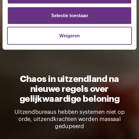
partners voor social media, adverteren en analyse. Deze
partners kunnen deze gegevens combineren met andere
Selectie toestaan
informatie die u aan ze heeft verstrekt of die ze hebben
verzameld op basis van uw gebruik van hun services.
Weigeren
U kunt uw toestemming op elk moment wijzigen of
intrekken via de
cookieverklaring
of door te klikken op
het ronde cookie-instellingenicoontje linksonder op de
pagina.
Chaos in uitzendland na
nieuwe regels over
gelijkwaardige beloning
Uitzendbureaus hebben systemen niet op
orde, uitzendkrachten worden massaal
gedupeerd