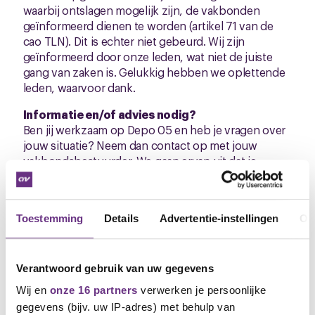
waarbij ontslagen mogelijk zijn, de vakbonden
geïnformeerd dienen te worden (artikel 71 van de
cao TLN). Dit is echter niet gebeurd. Wij zijn
geïnformeerd door onze leden, wat niet de juiste
gang van zaken is. Gelukkig hebben we oplettende
leden, waarvoor dank.
Informatie en/of advies nodig?
Ben jij werkzaam op Depo 05 en heb je vragen over
jouw situatie? Neem dan contact op met jouw
vakbondsbestuurder. We gaan ervan uit dat je
benaderd wordt voor een nieuwe werkplek binnen
Sarens en niet ineens een verzoek tot beëindiging
van je dienstverband ontvangt. Mocht dit laatste wel
Toestemming
Details
Advertentie-instellingen
Ov
het geval zijn, neem dan meteen contact op met
CNV!
Tijd voor tijd regeling
Verantwoord gebruik van uw gegevens
Op 10 december a.s. is CNV aanwezig in verband
Wij en
onze 16 partners
verwerken je persoonlijke
met de evaluatie tijd voor tijd regeling. Graag
gegevens (bijv. uw IP-adres) met behulp van