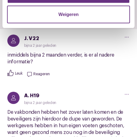
informatie die u aan ze heeft verstrekt of die ze hebben
verzameld op basis van uw gebruik van hun services.
Reageren
Weigeren
U kunt uw toestemming op elk moment wijzigen of
intrekken via de
cookieverklaring
of door te klikken op
J. V22
het ronde cookie-instellingenicoontje linksonder op de
pagina.
bijna 2 jaar geleden
inmiddels bijna 2 maanden verder, is er al nadere
informatie?
Leuk
Reageren
A. H19
bijna 2 jaar geleden
De vakbonden hebben het zover laten komen en de
beveiligers zijn hierdoor de dupe van geworden. De
werkgevers hebben in hun eigen voeten geschoten,
want geen gezond mens zou nog in de beveiliging