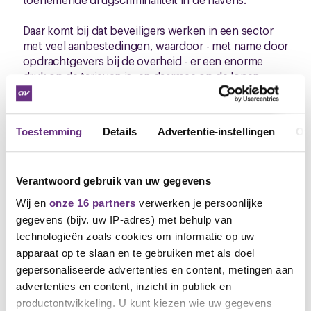
Daar komt bij dat beveiligers werken in een sector
met veel aanbestedingen, waardoor - met name door
opdrachtgevers bij de overheid - er een enorme
druk op de tarieven is, en daarmee op de lonen.
Voor vakbond CNV vindt dat niet alleen de
werkgevers verantwoordelijk zijn voor de impasse.
Toestemming
Details
Advertentie-instellingen
Ov
Ook de grote opdrachtgevers bij overheden
(luchthavens, defensie, justitie, politie, coa,
havenbedrijf, gemeenten) moeten meer ruimte
scheppen in hun aanbestedingen voor goede
Verantwoord gebruik van uw gegevens
arbeidsvoorwaarden en vakbekwame beveiligers.
Wij en
onze 16 partners
verwerken je persoonlijke
gegevens (bijv. uw IP-adres) met behulp van
Meer nieuws, volgt snel. Mochten we als vakbonden
technologieën zoals cookies om informatie op uw
verdere stappen zetten: hoe meer leden, hoe
apparaat op te slaan en te gebruiken met als doel
sterker we staan. Word lid of maak je collega lid.
gepersonaliseerde advertenties en content, metingen aan
Met vriendelijke groet, Erik Honkoop
advertenties en content, inzicht in publiek en
Onderhandelaar namens vakbond CNV
productontwikkeling. U kunt kiezen wie uw gegevens