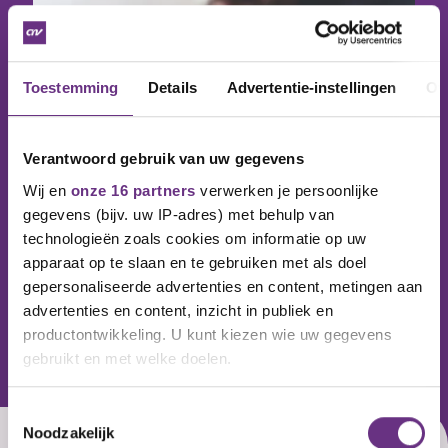
Toestemming
Details
Advertentie-instellingen
Ov
Verantwoord gebruik van uw gegevens
Wij en
onze 16 partners
verwerken je persoonlijke
gegevens (bijv. uw IP-adres) met behulp van
21 juli 2026
Jouw cao, jouw koers!
technologieën zoals cookies om informatie op uw
apparaat op te slaan en te gebruiken met als doel
Op 30 september 2026 loopt de cao
gepersonaliseerde advertenties en content, metingen aan
Onderzoekinstellingen af. Eind...
advertenties en content, inzicht in publiek en
productontwikkeling. U kunt kiezen wie uw gegevens
gebruikt en met welke doelen.
Als u het toestaat, willen we ook graag:
Toestemmingsselectie
Nog geen lid? Ontvang updates over je
cao.
Noodzakelijk
Informatie verzamelen over uw geografische
Vul je e-mailadres in en kies welke updates je wilt
ontvangen.
E-mailadres
Ja, ik ontvang graag belangrijke updates over
mijn cao per e-mail.
Jouw idee toevoegen
Ja, ik ontvang graag maandelijks de CNV-
nieuwsbrief per e-mail.