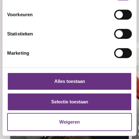
locatie, die tot een paar meter nauwkeurig kan zijn
Inschrijven en downloaden
Direct downloaden
Ben je al lid? Dan ontvang je de cao-updates
automatisch. Je kunt je altijd afmelden. Lees meer in
onze
privacyverklaring
Actueel over cao WVOI
Uw apparaat identificeren door het actief te
Voorkeuren
(Onderzoeksinstellingen)
scannen op specifieke eigenschappen (fingerprinting)
Lees meer over hoe uw persoonlijke gegevens worden
Zie al het nieuws
Statistieken
verwerkt en stel uw voorkeuren in het
detailgedeelte
in.
U kunt uw toestemming op elk moment wijzigen of
intrekken in de Cookieverklaring.
Marketing
We gebruiken cookies om content en advertenties te
personaliseren, om functies voor social media te bieden
en om ons websiteverkeer te analyseren. Ook delen we
Alles toestaan
informatie over uw gebruik van onze site met onze
partners voor social media, adverteren en analyse. Deze
partners kunnen deze gegevens combineren met andere
Selectie toestaan
informatie die u aan ze heeft verstrekt of die ze hebben
verzameld op basis van uw gebruik van hun services.
Weigeren
21 juli 2026
U kunt uw toestemming op elk moment wijzigen of
Jouw cao, jouw koers!
intrekken via de
cookieverklaring
of door te klikken op