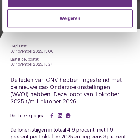
Leden stemmen in met cao
informatie die u aan ze heeft verstrekt of die ze hebben
Onderzoeksinstellingen
verzameld op basis van uw gebruik van hun services.
Weigeren
U kunt uw toestemming op elk moment wijzigen of
intrekken via de
cookieverklaring
of door te klikken op
het ronde cookie-instellingenicoontje linksonder op de
Geplaatst
pagina.
07 november 2025, 15:00
Laatst geüpdatet
07 november 2025, 16:24
De leden van CNV hebben ingestemd met
de nieuwe cao Onderzoekinstellingen
(WVOI) hebben. Deze loopt van 1 oktober
2025 t/m 1 oktober 2026.
Deel deze pagina
De lonen stijgen in totaal 4,9 procent: met 1,9
procent per 1 oktober 2025 en nog eens 3 procent