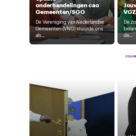
onderhandelingen cao
Jouw
Gemeenten/SGO
VGZ
De Vereniging van Nederlandse
De zo
Gemeenten (VNG) stuurde ons
belang
als...
de...
COLU