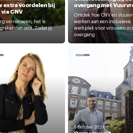
 extra voordelen bij
overgang met Vuurv
 via CNV
Ontdek hoe CNV en Vuurv
rg vernieuwen, het is
werken aan een inclusieve
rijker dan ooit. Zodat jij
werkplek voor vrouwen in 
overgang
MN
COLUMN
6 oktober 2024
Ommezwaai?