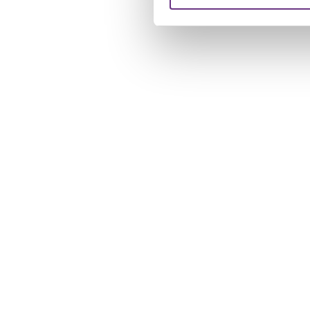
verstrekt of die ze hebben v
U kunt uw toestemming op el
cookie-instellingenicoontje l