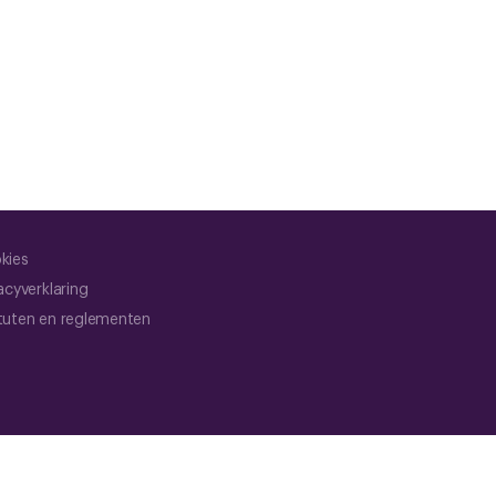
kies
acyverklaring
tuten en reglementen