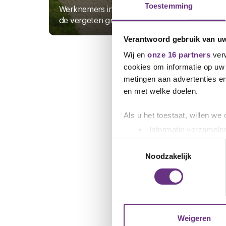
Toestemming
Werknemers in de landbouw zijn
het r
de vergeten groep bij de...
met...
Verantwoord gebruik van u
Wij en
onze 16 partners
verw
cookies om informatie op uw 
metingen aan advertenties en
en met welke doelen.
Als u het toestaat, willen we
Informatie verzamelen
Uw apparaat identific
Toestemmingsselectie
Lees meer over hoe uw perso
Noodzakelijk
toestemming op elk moment wi
We gebruiken cookies om cont
websiteverkeer te analyseren
media, adverteren en analys
Weigeren