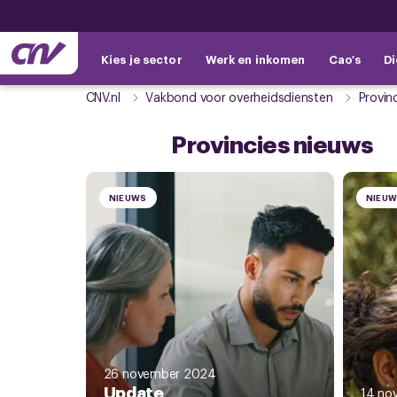
Kies je sector
Werk en inkomen
Cao's
Di
CNV.nl
Vakbond voor overheidsdiensten
Provin
Provincies nieuws
NIEUWS
NIEU
26 november 2024
Update
14 no