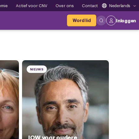
emie
Actief voor CNV
Over ons
Contact
Nederlands
Word lid
Inloggen
NIEUWS
IOW voor oudere