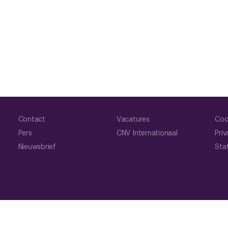
Contact
Vacatures
Coo
Pers
CNV Internationaal
Priv
Nieuwsbrief
Sta