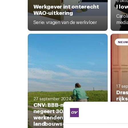
6 okt
Werkgever int onterecht
I lo
WAO-uitkering
Carol
Serie: vragen van de werkvloer
mediat
NIEU
17 se
Dras
rijk
27 september 2024
CNV: BBB-minister
voor
negeert 30.000
onv
werkenden in
opl
landbouwsector
De pl