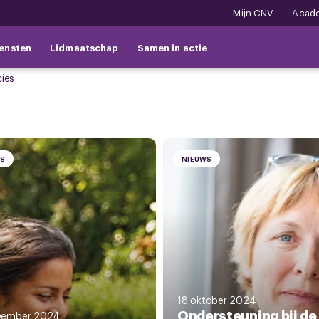
Mijn CNV
Acad
ensten
Lidmaatschap
Samen in actie
cies
WS
NIEUWS
18 oktober 2024
Ondersteuning bij de
vember 2024