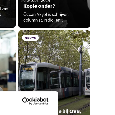
6 oktober 2024
Kopje onder?
d van
d
Özcan Akyol is schrijver,
columnist, radio- en...
NIEUWS
ur
ruit
3 september 2024
CNV voert actie bij GVB,