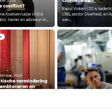
ober 2024
ve conflict?
Raoul Vinken (32) is kaderli
ine Koetsenruijter (43) is
CNV, sector Overheid, en li
or, trainer en adviseur in...
van...
WS
ptember 2024
tische vermindering
sambtenaren en
genomen nullijn:
17 september 2024
erantwoord en geen
Word leerambassade
ossing
en help je collega voo
annen van het kabinet om
Als leerambassadeur ben je