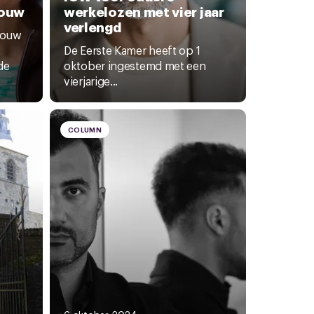
rouw
werkelozen met vier jaar
verlengd
rouw
De Eerste Kamer heeft op 1
de
oktober ingestemd met een
vierjarige...
COLUMN