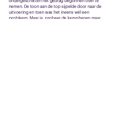
ondergeschikten het gedrag begonnen over te
nemen. De toon aan de top sijpelde door naar de
uitvoering en toen was het ineens wél een
probleem. Maar ja, probeer de kemphanen maar
eens om de tafel te krijgen. De mediation werd een
grote mislukking. Het sprak boekdelen dat bij het
plannen van een eerste bijeenkomst de
secretaresses van de heren ook ruzie kregen. Ik
kreeg aandrang om ze daar allemaal te ghosten. Ze
hadden een point of no return bereikt: dit kwam niet
meer goed. Maar vermijdend als ze waren bleven ze
er beiden in hangen ten koste van de rest van de
organisatie en in weerwil van hun voorbeeldrol. In
een tijd met veel aandacht voor heetgebakerde
bullebakken op het werk pleit ik voor
ontwikkeling in conflicthantering van
professionals in brede zin. Ook vermijders,
toegevers en dealtjesmakers moeten aan de bak met
hun conflictgedrag.