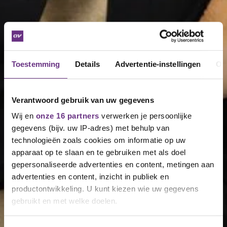
Toestemming
Details
Advertentie-instellingen
Ov
Verantwoord gebruik van uw gegevens
Wij en
onze 16 partners
verwerken je persoonlijke
gegevens (bijv. uw IP-adres) met behulp van
technologieën zoals cookies om informatie op uw
apparaat op te slaan en te gebruiken met als doel
gepersonaliseerde advertenties en content, metingen aan
advertenties en content, inzicht in publiek en
productontwikkeling. U kunt kiezen wie uw gegevens
gebruikt en met welke doelen.
Als u het toestaat, willen we ook graag: