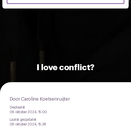
U kunt uw toestemming op elk moment wijzigen of
intrekken via de
cookieverklaring
of door te klikken op
het ronde cookie-instellingenicoontje linksonder op de
pagina.
I love conflict?
Door Caroline Koetsenruijter
Geplaatst
06 oktober 2024, 15:00
Laatst geüpdatet
06 oktober 2024, 15:38