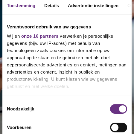
Toestemming
Details
Advertentie-instellingen
Ov
Verantwoord gebruik van uw gegevens
Wij en
onze 16 partners
verwerken je persoonlijke
gegevens (bijv. uw IP-adres) met behulp van
technologieën zoals cookies om informatie op uw
apparaat op te slaan en te gebruiken met als doel
gepersonaliseerde advertenties en content, metingen aan
advertenties en content, inzicht in publiek en
productontwikkeling. U kunt kiezen wie uw gegevens
gebruikt en met welke doelen.
Als u het toestaat, willen we ook graag:
Toestemmingsselectie
Noodzakelijk
Informatie verzamelen over uw geografische
locatie, die tot een paar meter nauwkeurig kan zijn
Uw apparaat identificeren door het actief te
Voorkeuren
scannen op specifieke eigenschappen (fingerprinting)