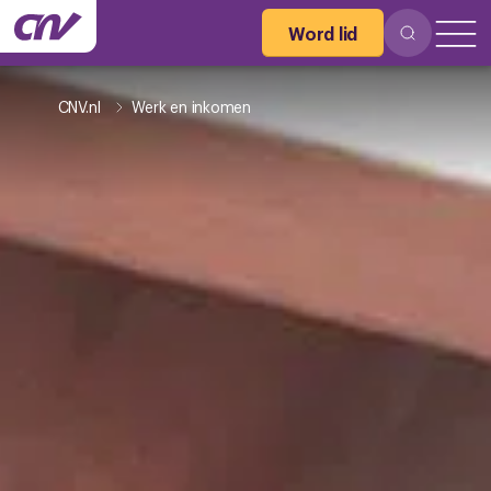
Word lid
CNV.nl
Werk en inkomen