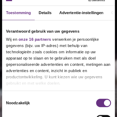
Toestemming
Details
Advertentie-instellingen
Ov
Verantwoord gebruik van uw gegevens
Wij en
onze 16 partners
verwerken je persoonlijke
gegevens (bijv. uw IP-adres) met behulp van
technologieën zoals cookies om informatie op uw
apparaat op te slaan en te gebruiken met als doel
gepersonaliseerde advertenties en content, metingen aan
advertenties en content, inzicht in publiek en
productontwikkeling. U kunt kiezen wie uw gegevens
gebruikt en met welke doelen.
Als u het toestaat, willen we ook graag:
Toestemmingsselectie
Noodzakelijk
Informatie verzamelen over uw geografische
Jouw idee toevoegen
locatie, die tot een paar meter nauwkeurig kan zijn
Uw apparaat identificeren door het actief te