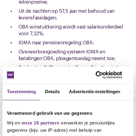
rekenpremie;
Uit de nachten op 57,5 jaar met behoud van
levensfasedagen;
OBA winstuitkering wordt vast salarisonderdeel
voor 7,22%;
IGMA naar pensioenregeling OBA;
Overwerkvergoeding systeem IGMA en
betalingen OBA, ploegentoeslag neemt toe;
Reiskosten 0,23 euro ct p/km en fiscale ruimte
volgen;
etc.
Toestemming
Details
Advertentie-instellingen
Ov
Ledenvergadering
Net voor de zomervakantie willen we nog een keer
de afspraken doorlopen, zodat we kunnen
Verantwoord gebruik van uw gegevens
stemmen over de cao HBTA. We houden rekening
met een langere periode om te stemmen.
Wij en
onze 16 partners
verwerken je persoonlijke
Wanneer: 18 juli
gegevens (bijv. uw IP-adres) met behulp van
2024