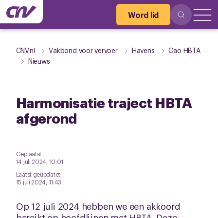
Word lid
CNV.nl
Vakbond voor vervoer
Havens
Cao HBTA
Nieuws
Harmonisatie traject HBTA
afgerond
Geplaatst
14 juli 2024, 10:01
Laatst geüpdatet
15 juli 2024, 11:43
Op 12 juli 2024 hebben we een akkoord
bereikt op hoofdlijnen met HBTA. Deze