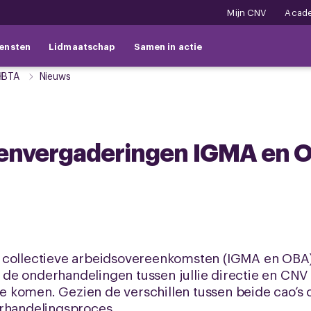
Mijn CNV
Acad
ensten
Lidmaatschap
Samen in actie
HBTA
Nieuws
denvergaderingen IGMA en 
llie collectieve arbeidsovereenkomsten (IGMA en O
ten de onderhandelingen tussen jullie directie en 
) te komen. Gezien de verschillen tussen beide cao’
erhandelingsproces.