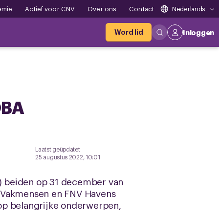
emie
Actief voor CNV
Over ons
Contact
Nederlands
Word lid
Inloggen
OBA
Laatst geüpdatet
25 augustus 2022, 10:01
BA) beiden op 31 december van
CNV Vakmensen en FNV Havens
s op belangrijke onderwerpen,