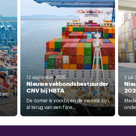
12 september 2025
2 juli
Nieuwe vakbondsbestuurder
Nie
CNV bij HBTA
202
bben
De zomer is voorbij en de meeste zijn
Medio
al terug van een fijne...
onder