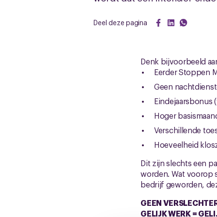
Deel deze pagina
Denk bijvoorbeeld aan
Eerder Stoppen Me
Geen nachtdienste
Eindejaarsbonus (
Hoger basismaand
Verschillende toe
Hoeveelheid klosz
Dit zijn slechts een p
worden. Wat voorop sta
bedrijf geworden, de
GEEN VERSLECHTER
GELIJK WERK = GELI