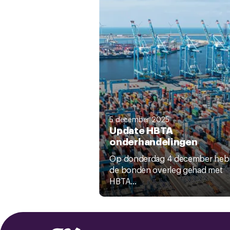
5 december 2025
Update HBTA
onderhandelingen
Op donderdag 4 december he
de bonden overleg gehad met
HBTA...