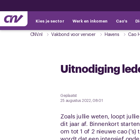
Kies je sector
Werk en inkomen
Cao's
Di
CNV.nl
Vakbond voor vervoer
Havens
Cao 
Uitnodiging le
Geplaatst
25 augustus 2022, 08:01
Zoals jullie weten, loopt ju
dit jaar af. Binnenkort star
om tot 1 of 2 nieuwe cao (‘s
wordt dat een intensief ond