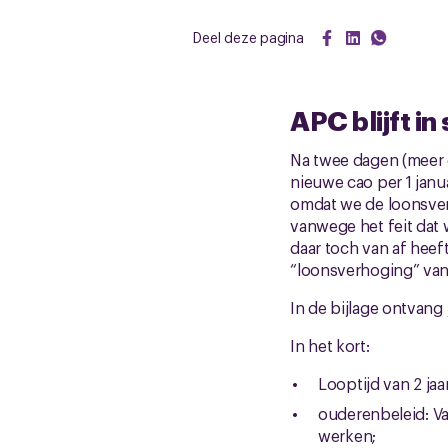
Deel deze pagina
APC blijft in
Na twee dagen (meer d
nieuwe cao per 1 janua
omdat we de loonsver
vanwege het feit da
daar toch van af hee
“loonsverhoging” van 
In de bijlage ontvang 
In het kort:
Looptijd van 2 jaa
ouderenbeleid: Va
werken;