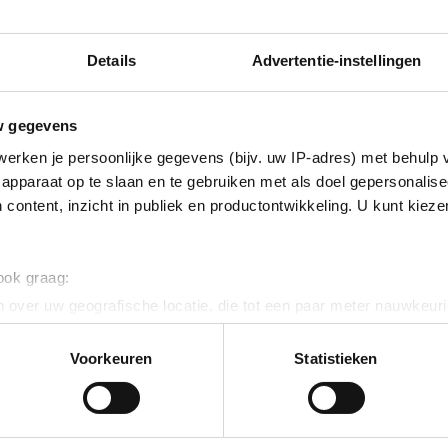
Details
Advertentie-instellingen
ta_II_schoon_PDF_met_logos (.pdf)
w gegevens
erken je persoonlijke gegevens (bijv. uw IP-adres) met behulp 
apparaat op te slaan en te gebruiken met als doel gepersonalise
 content, inzicht in publiek en productontwikkeling. U kunt kiez
euws
 ook graag:
 over uw geografische locatie, die tot een paar meter nauwkeuri
eren door het actief te scannen op specifieke eigenschappen (fing
onlijke gegevens worden verwerkt en stel uw voorkeuren in he
Voorkeuren
Statistieken
jzigen of intrekken in de Cookieverklaring.
ent en advertenties te personaliseren, om functies voor social