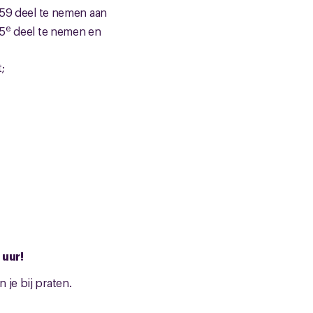
959 deel te nemen aan
e
5
deel te nemen en
;
 uur!
je bij praten.