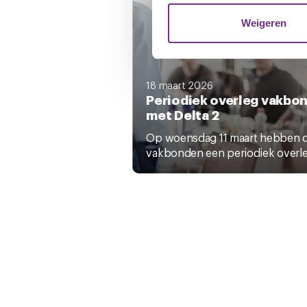
websiteverkeer te analyseren
media, adverteren en analys
Weigeren
verstrekt of die ze hebben v
U kunt uw toestemming op el
18 maart 2026
cookie-instellingenicoontje l
Periodiek overleg vakbo
met Delta 2
Op woensdag 11 maart hebben 
vakbonden een periodiek overleg