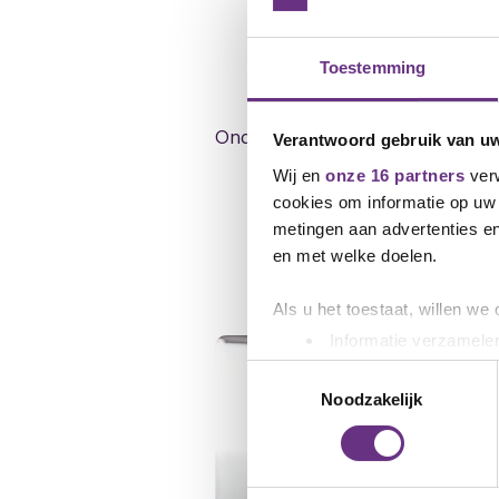
Downloads
Toestemming
Onderhandelingsresultaat_CAO_Del
Verantwoord gebruik van u
Wij en
onze 16 partners
verw
cookies om informatie op uw 
metingen aan advertenties en
en met welke doelen.
Gerelateerd ni
Als u het toestaat, willen we
Informatie verzamelen
Uw apparaat identific
Toestemmingsselectie
Lees meer over hoe uw perso
Noodzakelijk
toestemming op elk moment wi
We gebruiken cookies om cont