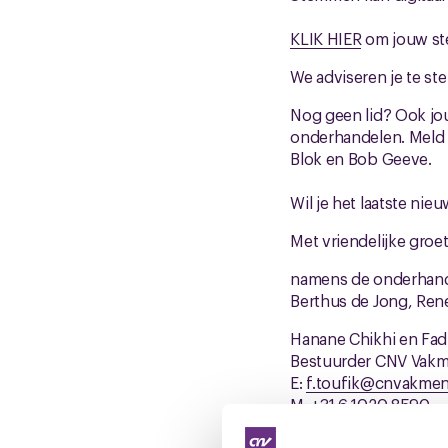
KLIK HIER
om jouw ste
We adviseren je te s
Nog geen lid? Ook jou
onderhandelen. Meld 
Blok en Bob Geeve.
Wil je het laatste n
Met vriendelijke groet
namens de onderhand
Berthus de Jong, Ren
Hanane Chikhi en Fad
Bestuurder CNV Vak
E:
f.toufik@cnvakmen
M: +31 6 1020 8590