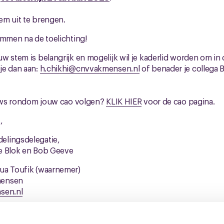
m uit te brengen.
temmen na de toelichting!
w stem is belangrijk en mogelijk wil je kaderlid worden om i
je dan aan:
h.chikhi@cnvvakmensen.nl
of benader je collega 
ieuws rondom jouw cao volgen?
KLIK HIER
voor de cao pagina.
,
elingsdelegatie,
e Blok en Bob Geeve
ua Toufik (waarnemer)
mensen
sen.nl