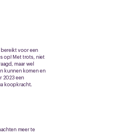
 bereikt voor een
s op! Met trots, niet
aagd, maar wel
den kunnen komen en
or 2023 een
ua koopkracht.
nachten meer te