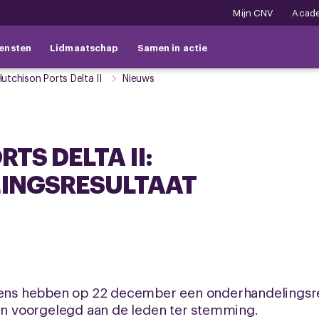
Mijn CNV
Acad
ensten
Lidmaatschap
Samen in actie
utchison Ports Delta II
Nieuws
TS DELTA II:
INGSRESULTAAT
s hebben op 22 december een onderhandelingsresu
den voorgelegd aan de leden ter stemming.