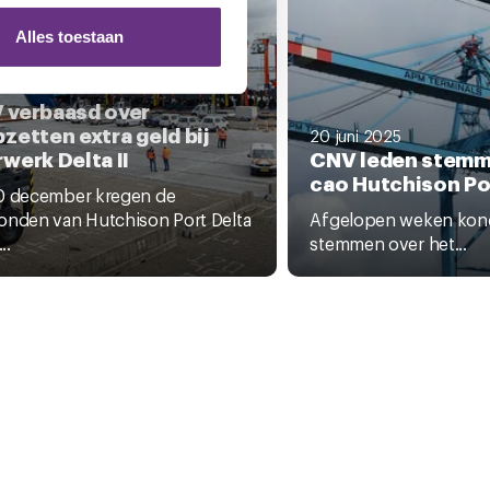
ze partners voor social
nformatie die u aan ze heeft
Alles toestaan
ecember 2025
 verbaasd over
 te klikken op het ronde
zetten extra geld bij
20 juni 2025
werk Delta II
CNV leden stemm
cao Hutchison Por
0 december kregen de
onden van Hutchison Port Delta
Afgelopen weken kond
..
stemmen over het...