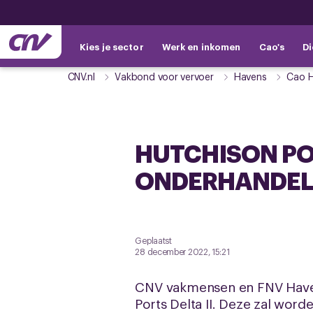
Kies je sector
Werk en inkomen
Cao's
Di
CNV.nl
Vakbond voor vervoer
Havens
Cao H
HUTCHISON POR
ONDERHANDEL
Geplaatst
28 december 2022, 15:21
CNV vakmensen en FNV Haven
Ports Delta II. Deze zal wor