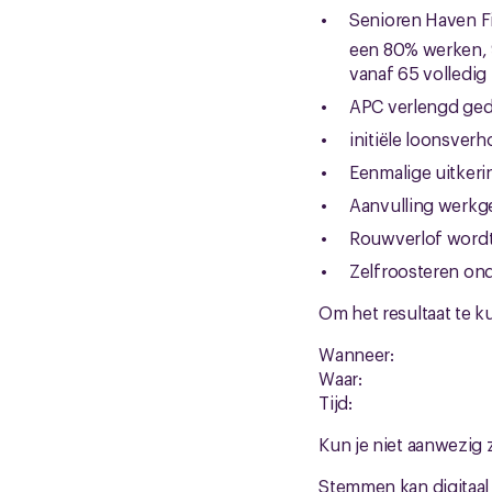
Senioren Haven Fi
een 80% werken, 
vanaf 65 volledig
APC verlengd gedu
initiële loonsverh
Eenmalige uitkeri
Aanvulling werkg
Rouwverlof wordt
Zelfroosteren on
Om het resultaat te k
Wanne
Waar: Heerlij
Tij
Kun je niet aanwezig 
Stemmen kan digitaa