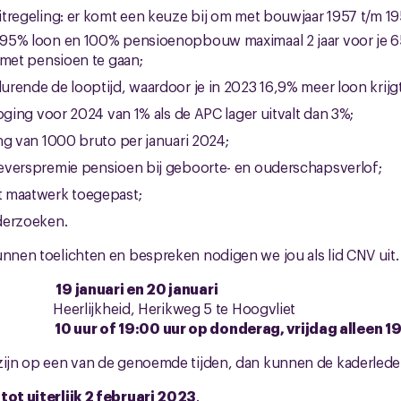
tregeling: er komt een keuze bij om met bouwjaar 1957 t/m 1
95% loon en 100% pensioenopbouw maximaal 2 jaar voor je 6
 met pensioen te gaan;
rende de looptijd, waardoor je in 2023 16,9% meer loon krijgt
oging voor 2024 van 1% als de APC lager uitvalt dan 3%;
ng van 1000 bruto per januari 2024;
everspremie pensioen bij geboorte- en ouderschapsverlof;
 maatwerk toegepast;
derzoeken.
unnen toelichten en bespreken nodigen we jou als lid CNV uit.
er:
19 januari en 20 januari
kheid, Herikweg 5 te Hoogvliet
d:
10 uur of 19:00 uur op donderag, vrijdag alleen 19
zijn op een van de genoemde tijden, dan kunnen de kaderleden 
l
tot uiterlijk 2 februari 2023
.