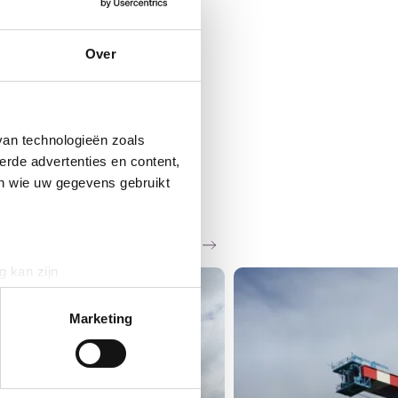
Over
van technologieën zoals
erde advertenties en content,
en wie uw gegevens gebruikt
Zie al het nieuws
g kan zijn
erprinting)
t
detailgedeelte
in. U kunt uw
Marketing
 media te bieden en om ons