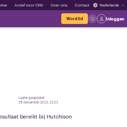
emie
Actief voor CNV
Over ons
Contact
Nederlands
Word lid
Inloggen
Laatst geüpdatet
28 december 2022, 22:23
ltaat bereikt bij Hutchison