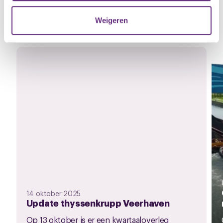
verzameld op basis van uw gebruik van hun services.
Gerelateerd nieuws
Weigeren
Zie al het nieuws
U kunt uw toestemming op elk moment wijzigen of
intrekken via de
cookieverklaring
of door te klikken op
het ronde cookie-instellingenicoontje linksonder op de
pagina.
14 oktober 2025
Update thyssenkrupp Veerhaven
Op 13 oktober is er een kwartaaloverleg