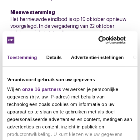
Nieuwe stemming
Het hernieuwde eindbod is op 19 oktober opnieuw
voorgelegd. In de vergadering van 22 oktober
hebben wij de totstandkoming van een het nieuwe
eindbod besproken. Hier werd nogmaals uitgebreid
ingegaan op de verplichte flexibele inzet, daar werd
opnieuw aangegeven dat dit onbespreekbaar is. Nu
Toestemming
Details
Advertentie-instellingen
Ov
dit echter van tafel is gehaald zijn de leden bereid
om een pas op de plaats te maken met betrekking
tot de looneis en het nieuwe eindbod te accepteren.
Verantwoord gebruik van uw gegevens
Een grote meerderheid van de CNV-leden stemde
vóór het herziene eindbod.
Wij en
onze 16 partners
verwerken je persoonlijke
gegevens (bijv. uw IP-adres) met behulp van
APC
technologieën zoals cookies om informatie op uw
Tijdens de vergadering kwamen er ook wat vragen
apparaat op te slaan en te gebruiken met als doel
over de automatische prijscompensatie. Daarover is
gepersonaliseerde advertenties en content, metingen aan
afgesproken dat het artikel van de prijscompensatie
advertenties en content, inzicht in publiek en
gedurende de looptijd van de cao wordt bevroren.
productontwikkeling. U kunt kiezen wie uw gegevens
Dat wil dus zeggen dat vanaf 1 januari 2022 het