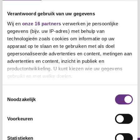
op jouw cao.
Verantwoord gebruik van uw gegevens
Maak je collega lid!
Wij en
onze 16 partners
verwerken je persoonlijke
Ben je blij met ons? Je kunt ons helpen om nog
gegevens (bijv. uw IP-adres) met behulp van
meer mensen blij te maken, zoals een nog niet
technologieën zoals cookies om informatie op uw
georganiseerde collega. Hoe meer leden we
apparaat op te slaan en te gebruiken met als doel
hebben, hoe beter we kunnen onderhandelen over
gepersonaliseerde advertenties en content, metingen aan
jouw arbeidsvoorwaarden. Een nieuw lid aanmelden
advertenties en content, inzicht in publiek en
gaat heel eenvoudig, en je krijgt er zelf ook nog iets
productontwikkeling. U kunt kiezen wie uw gegevens
moois voor terug. Ga voor informatie en
voorwaarden naar
CNV leden werven
.
gebruikt en met welke doelen.
Jerry Pique
Als u het toestaat, willen we ook graag:
Toestemmingsselectie
bestuurder CNV
Noodzakelijk
Informatie verzamelen over uw geografische
M.: 06 51 60 20 52
locatie, die tot een paar meter nauwkeurig kan zijn
E.:
j.pique@cnv.nl
Uw apparaat identificeren door het actief te
Voorkeuren
scannen op specifieke eigenschappen (fingerprinting)
Lees meer over hoe uw persoonlijke gegevens worden
Statistieken
verwerkt en stel uw voorkeuren in het
detailgedeelte
in.