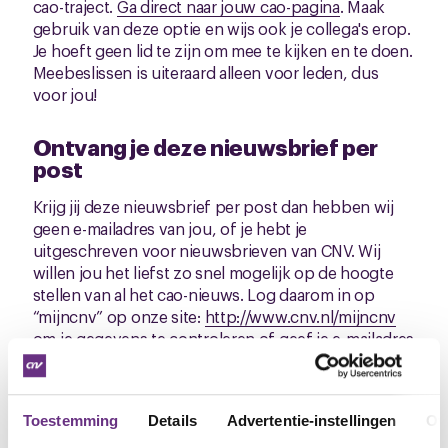
cao-traject.
Ga direct naar jouw cao-pagina
. Maak
gebruik van deze optie en wijs ook je collega's erop.
Je hoeft geen lid te zijn om mee te kijken en te doen.
Meebeslissen is uiteraard alleen voor leden, dus
voor jou!
Ontvang je deze nieuwsbrief per
post
Krijg jij deze nieuwsbrief per post dan hebben wij
geen e-mailadres van jou, of je hebt je
uitgeschreven voor nieuwsbrieven van CNV. Wij
willen jou het liefst zo snel mogelijk op de hoogte
stellen van al het cao-nieuws. Log daarom in op
“mijncnv” op onze site:
http://www.cnv.nl/mijncnv
om je gegevens te controleren of geef je e-mailadres
opnieuw door aan het secretariaat,
secretariaat@cnv.nl
Om naar de cao-pagina te gaan, ga je naar
Toestemming
Details
Advertentie-instellingen
Ov
www.cnv.nl/caos
, typ
ProRail
in de zoekbalk en klik