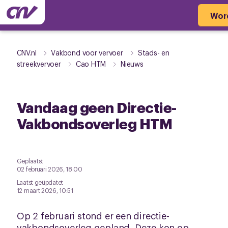
Word
CNV.nl
Vakbond voor vervoer
Stads- en
streekvervoer
Cao HTM
Nieuws
Vandaag geen Directie-
Vakbondsoverleg HTM
Geplaatst
02 februari 2026, 18:00
Laatst geüpdatet
12 maart 2026, 10:51
Op 2 februari stond er een directie-
vakbondsoverleg gepland. Deze kon op