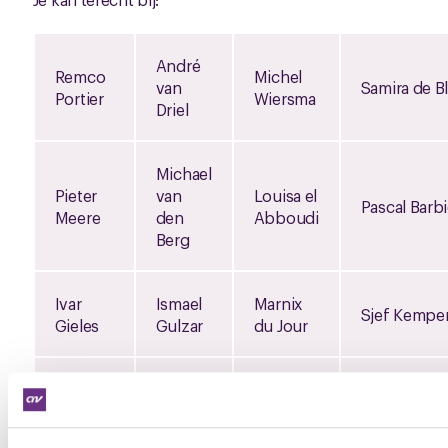
André
Remco
Michel
van
Samira de Bl
Portier
Wiersma
Driel
Michael
Pieter
van
Louisa el
Pascal Barbi
Meere
den
Abboudi
Berg
Ivar
Ismael
Marnix
Sjef Kempe
Gieles
Gulzar
du Jour
Vincent
Paul
Martin
Pieter
Rietveld
Smit
Taal
Warmenho