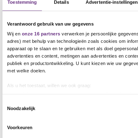
Toestemming
Details
Advertentie-instellingen
Jelmer Hoogland
Vakbondsbestuurder
Verantwoord gebruik van uw gegevens
j.hoogland@cnv.nl
Wij en
onze 16 partners
verwerken je persoonlijke gegevens 
adres) met behulp van technologieën zoals cookies om infor
apparaat op te slaan en te gebruiken met als doel gepersona
advertenties en content, metingen aan advertenties en content
Gerelateerd nieuws
publiek en productontwikkeling. U kunt kiezen wie uw gegev
Zie al het nieuws
met welke doelen.
Als u het toestaat, willen we ook graag:
Informatie verzamelen over uw geografische locatie, d
meter nauwkeurig kan zijn
Toestemmingsselectie
Noodzakelijk
Uw apparaat identificeren door het actief te scannen 
eigenschappen (fingerprinting)
Lees meer over hoe uw persoonlijke gegevens worden verwe
Voorkeuren
voorkeuren in het
detailgedeelte
in. U kunt uw toestemming