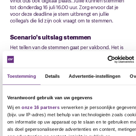
vindt dus ook digitaal plaats. Jullie kunnen stemmen
tot donderdag 16 juli 16.00 uur. Zorg ervoor dat je
voor deze deadline je stem uitbrengt en jullie
collega's die lid zijn ook vraagt om te stemmen.
Scenario's uitslag stemmen
Het tellen van de stemmen gaat per vakbond. Het is
dus belangrijk dat zowel de CNV als de FNV leden
hun stem uitbrengen. Er kunnen drie scenario's
ontstaan na het tellen van de stemmen:
Toestemming
Details
Advertentie-instellingen
Ov
Beide vakbonden stemmen voor
: dan hebben
we alsnog een cao die ingaat per 1 juli 2026.
Beide vakbonden stemmen tegen
: dan moet
Verantwoord gebruik van uw gegevens
Lamb Weston het resultaat verbeteren om met
beide vakbonden alsnog tot overeenstemming
Wij en
onze 16 partners
verwerken je persoonlijke gegeven
te komen. De vakbondsleden zullen dan
(bijv. uw IP-adres) met behulp van technologieën zoals cook
opnieuw stemmen over het verbeterd resultaat.
om informatie op uw apparaat op te slaan en te gebruiken me
als doel gepersonaliseerde advertenties en content, metinge
Eén vakbond is voor en één vakbond is tegen
: