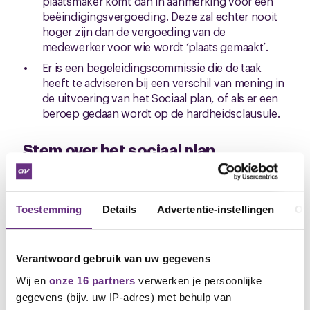
plaatsmaker komt dan in aanmerking voor een
beëindigingsvergoeding. Deze zal echter nooit
hoger zijn dan de vergoeding van de
medewerker voor wie wordt ‘plaats gemaakt’.
Er is een begeleidingscommissie die de taak
heeft te adviseren bij een verschil van mening in
de uitvoering van het Sociaal plan, of als er een
beroep gedaan wordt op de hardheidsclausule.
Stem over het sociaal plan
Het is nu aan de vakbondsleden om hun stem uit te
brengen. Leden hebben een uitnodiging
ontvangen. Let op, je kunt uiterlijk stemmen tot 14
Toestemming
Details
Advertentie-instellingen
Ov
oktober. Daarna zal de uitslag bekend zijn en zoals
aan de leden als Vrumona worden bericht.
Verantwoord gebruik van uw gegevens
Ledenvergadering
Wij en
onze 16 partners
verwerken je persoonlijke
Als je nog vragen hebt is er morgen 2 oktober om
gegevens (bijv. uw IP-adres) met behulp van