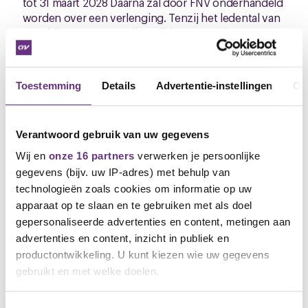
tot 31 maart 2028 Daarna zal door FNV onderhandeld
worden over een verlenging. Tenzij het ledental van
CNV bij Vrumona ter zijner tijd gestegen is.
Mocht je individuele vragen hebben over je werk of
inkomen, dan kun je altijd contact opnemen met
Toestemming
Details
Advertentie-instellingen
Ov
CNV of mij als vakbondsbestuurder namens CNV.
Met vriendelijke groet,
Verantwoord gebruik van uw gegevens
Mirjam van Leussen
Vakbondsbestuurder CNV
Wij en
onze 16 partners
verwerken je persoonlijke
gegevens (bijv. uw IP-adres) met behulp van
M. 0628866597
technologieën zoals cookies om informatie op uw
E. m.vanleussen@cnv.nl
apparaat op te slaan en te gebruiken met als doel
gepersonaliseerde advertenties en content, metingen aan
advertenties en content, inzicht in publiek en
productontwikkeling. U kunt kiezen wie uw gegevens
Gerelateerd nieuws
gebruikt en met welke doelen.
Zie al het nieuws
Als u het toestaat, willen we ook graag: