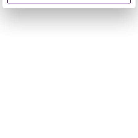
U kunt uw toestemming op elk moment wijzigen of
intrekken via de
cookieverklaring
of door te klikken op
het ronde cookie-instellingenicoontje linksonder op de
pagina.