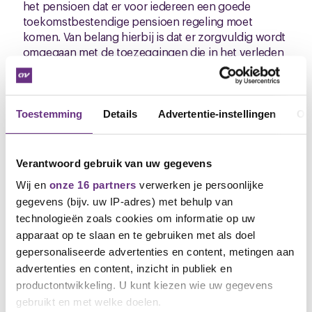
het pensioen dat er voor iedereen een goede
toekomstbestendige pensioen regeling moet
komen. Van belang hierbij is dat er zorgvuldig wordt
omgegaan met de toezeggingen die in het verleden
zijn gedaan.
Na 9 april zullen wij de leden in de Zuivel weer
informeren over de voortgang van de gesprekken.
Toestemming
Details
Advertentie-instellingen
Ov
Namens de onderhandelingsdelegatie,
Met vriendelijke groet,
Verantwoord gebruik van uw gegevens
Wij en
onze 16 partners
verwerken je persoonlijke
Henk Jongsma,
gegevens (bijv. uw IP-adres) met behulp van
h.jongsma@cnvvakmensen.nl
technologieën zoals cookies om informatie op uw
apparaat op te slaan en te gebruiken met als doel
06-22383073.
gepersonaliseerde advertenties en content, metingen aan
advertenties en content, inzicht in publiek en
productontwikkeling. U kunt kiezen wie uw gegevens
gebruikt en met welke doelen.
Gerelateerd nieuws