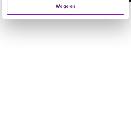
verzameld op basis van uw gebruik van hun services.
Weigeren
U kunt uw toestemming op elk moment wijzigen of
intrekken via de
cookieverklaring
of door te klikken op
het ronde cookie-instellingenicoontje linksonder op de
pagina.