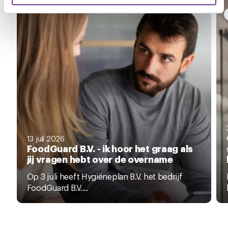
U kunt uw toestemming op elk moment wijzigen of
intrekken via de
cookieverklaring
of door te klikken op
het ronde cookie-instellingenicoontje linksonder op de
pagina.
13 juli 2026
FoodGuard B.V. - ik hoor het graag als
jij vragen hebt over de overname
Op 3 juli heeft Hygiëneplan B.V. het bedrijf
FoodGuard B.V....