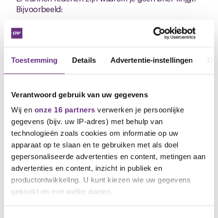
Bijvoorbeeld:
Je hebt als uitzendkracht in de schoonmaak
gewerkt. Die jaren tellen niet mee.
Je hebt tussen 2005 en 2025 langer dan 1 jaar
Toestemming
Details
Advertentie-instellingen
Ov
niet in de schoonmaak gewerkt.
Wat als je geen brief hebt
Verantwoord gebruik van uw gegevens
gekregen?
Wij en
onze 16 partners
verwerken je persoonlijke
Heb je geen brief gekregen van de RAS, terwijl je die
gegevens (bijv. uw IP-adres) met behulp van
wel had verwacht? Volgens de gegevens van het
technologieën zoals cookies om informatie op uw
pensioenfonds heb je dan geen 20 jaar in de
apparaat op te slaan en te gebruiken met als doel
schoonmaak gewerkt en heb je dus geen recht op
gepersonaliseerde advertenties en content, metingen aan
de bonus. Overleg met je werkgever of je misschien
advertenties en content, inzicht in publiek en
toch aan de voorwaarden voldoet. Verzamel stukken
productontwikkeling. U kunt kiezen wie uw gegevens
om dat te onderbouwen. En meld je bij ons. Wij
kijken dan samen met jou of het (on)terecht is dat je
gebruikt en met welke doelen.
geen loyaliteitsbonus krijgt.
Als u het toestaat, willen we ook graag: