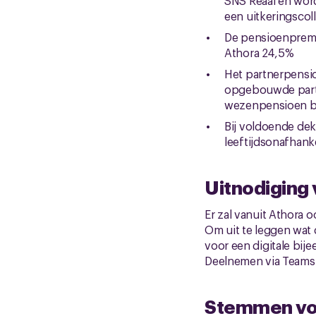
SNS Reaal en word
een uitkeringscol
De pensioenpremie
Athora 24,5%
Het partnerpensio
opgebouwde part
wezenpensioen b
Bij voldoende de
leeftijdsonafhan
Uitnodiging
Er zal vanuit Athora
Om uit te leggen wat
voor een digitale bij
Deelnemen via Teams 
Stemmen voo