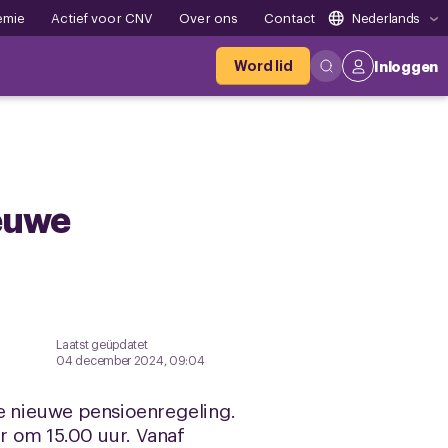
emie
Actief voor CNV
Over ons
Contact
Nederlands
Word lid
Inloggen
ieuwe
Laatst geüpdatet
04 december 2024, 09:04
 nieuwe pensioenregeling.
r om 15.00 uur. Vanaf