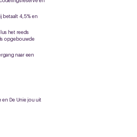
icodelingsreserve en
j betaalt 4,5% en
lus het reeds
eds opgebouwde
ergang naar een
en De Unie jou uit