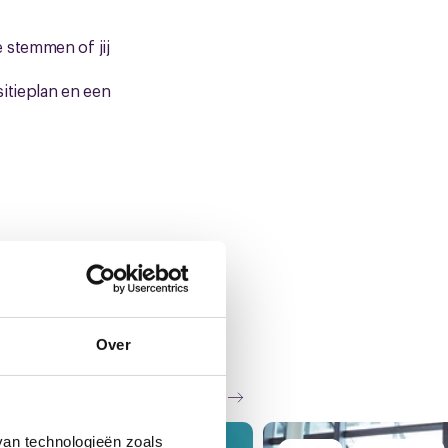
 stemmen of jij
itieplan en een
Over
Zie al het nieuws
van technologieën zoals