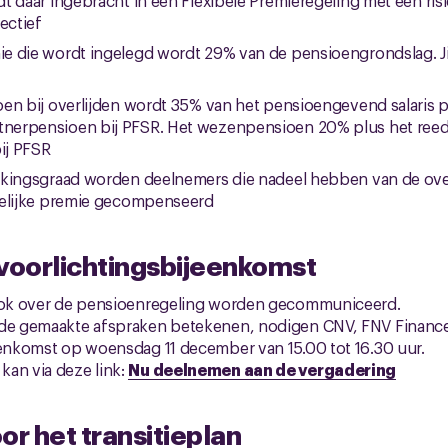
t daar ingebracht in een Flexibele Premieregeling met een ris
lectief
 die wordt ingelegd wordt 29% van de pensioengrondslag. Ji
en bij overlijden wordt 35% van het pensioengevend salaris p
nerpensioen bij PFSR. Het wezenpensioen 20% plus het re
ij PFSR
kkingsgraad worden deelnemers die nadeel hebben van de ov
kelijke premie gecompenseerd
 voorlichtingsbijeenkomst
 ook over de pensioenregeling worden gecommuniceerd.
 de gemaakte afspraken betekenen, nodigen CNV, FNV Finance 
eenkomst op woensdag 11 december van 15.00 tot 16.30 uur.
kan via deze link:
Nu deelnemen aan de vergadering
r het transitieplan