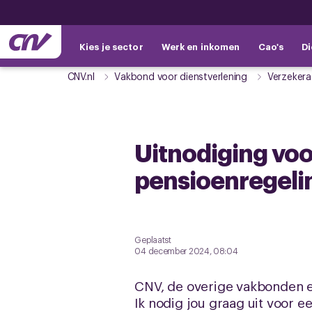
Kies je sector
Werk en inkomen
Cao's
Di
CNV.nl
Vakbond voor dienstverlening
Verzekera
Uitnodiging voo
pensioenregelin
Geplaatst
04 december 2024, 08:04
CNV, de overige vakbonden 
Ik nodig jou graag uit voor