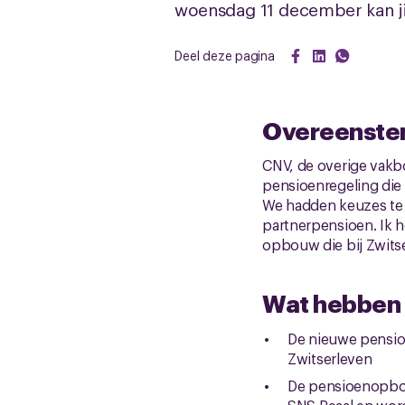
woensdag 11 december kan ji
Deel deze pagina
Overeenstem
CNV, de overige vak
pensioenregeling die
We hadden keuzes te
partnerpensioen. Ik 
opbouw die bij Zwitse
Wat hebben 
De nieuwe pensioe
Zwitserleven
De pensioenopbou