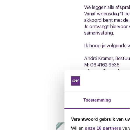
We leggen alle afspra
Vanaf woensdag 11 de
akkoord bent met de a
Je ontvangt hiervoor 
samenvatting.
Ik hoop je volgende w
André Kramer, Bestuu
M: 06 4162 9535
a.kramer@cnv.nl
Toestemming
Gerelateerd ni
Verantwoord gebruik van u
Wij en
onze 16 partners
verw