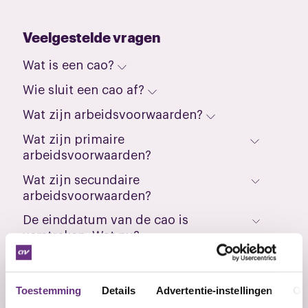
Veelgestelde vragen
Wat is een cao?
Wie sluit een cao af?
Wat zijn arbeidsvoorwaarden?
Wat zijn primaire
arbeidsvoorwaarden?
Wat zijn secundaire
arbeidsvoorwaarden?
De einddatum van de cao is
verstreken. Wat nu?
De oude cao is verlopen en er is een
nieuwe cao. Geldt die al?
Toestemming
Details
Advertentie-instellingen
Ov