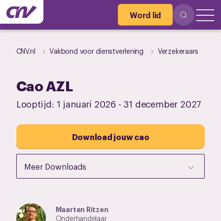
Word lid
CNV.nl
Vakbond voor dienstverlening
Verzekeraars
Cao AZL
Looptijd:
1 januari 2026
-
31 december 2027
Download jouw cao
Meer Downloads
Maarten Ritzen
Onderhandelaar