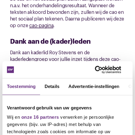
n.a.v. het onderhandelingsresultaat. Wanneer de
teksten akkoord bevonden zijn, zullen wij de cao en
het sociaal plan tekenen. Daarna publiceren wij deze
op onze
cao-pagina
.
Dank aan de (kader)leden
Dank aan kaderlid Roy Stevens en de
kaderledengroep voor jullie inzet tijdens deze cao-
onderhandelingen. Daarbij ook dank en een hartelijk
welkom aan de vele nieuwe CNV-leden! Alleen samen
lukt het om goede afspraken te maken. Heb jij
collega’s die nog geen lid zijn van CNV? Wanneer jij
Toestemming
Details
Advertentie-instellingen
Ov
je collega lid maakt, ontvang je een cadeaubon van
€20,- per aangebracht lid. Voor meer informatie, ga
naar
www.cnv-ledenwerven.nl
of stuur Roy Stevens
Verantwoord gebruik van uw gegevens
een bericht.
Wij en
onze 16 partners
verwerken je persoonlijke
Mochten er naar aanleiding van deze nieuwsbrief
gegevens (bijv. uw IP-adres) met behulp van
vragen zijn, neem dan gerust contact met mij op.
technologieën zoals cookies om informatie op uw