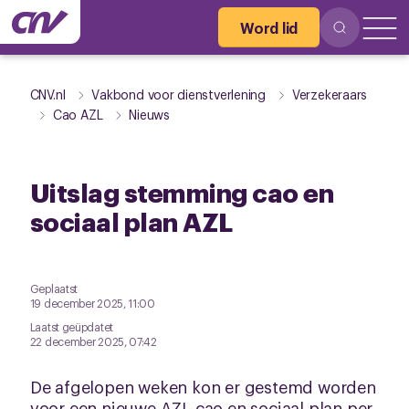
Word lid
CNV.nl
Vakbond voor dienstverlening
Verzekeraars
Cao AZL
Nieuws
Uitslag stemming cao en
sociaal plan AZL
Geplaatst
19 december 2025, 11:00
Laatst geüpdatet
22 december 2025, 07:42
De afgelopen weken kon er gestemd worden
voor een nieuwe AZL cao en sociaal plan per