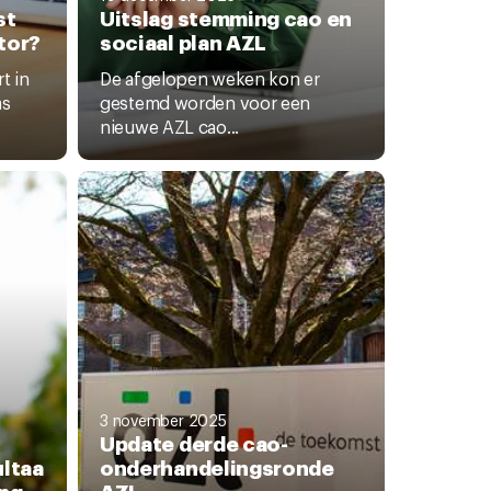
st
Uitslag stemming cao en
tor?
sociaal plan AZL
t in
De afgelopen weken kon er
as
gestemd worden voor een
nieuwe AZL cao...
3 november 2025
Update derde cao-
ltaa
onderhandelingsronde
ing
AZL