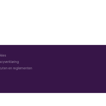
kies
acyverklaring
tuten en reglementen