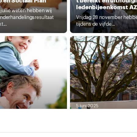
ledenbijeenkomst A
 jullie weten hebben wij
nderhandelingsresultaat
Vrijdag 28 november hebbe
t...
tijdens de vijfde...
5 juni 2025
CNV-leden stemmen 
i 2025
t gevraagd voor de
met pensioen
uwe AZL
transitieplan AZL
eidsvoorwaarden
De afgelopen periode heb