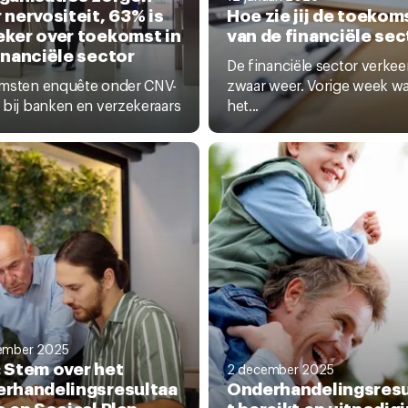
 nervositeit, 63% is
Hoe zie jij de toekom
ker over toekomst in
van de financiële sec
inanciële sector
De financiële sector verkeer
msten enquête onder CNV-
zwaar weer. Vorige week w
 bij banken en verzekeraars
het...
ember 2025
 Stem over het
2 december 2025
rhandelingsresultaa
Onderhandelingsresu
o en Sociaal Plan
t bereikt en uitnodig