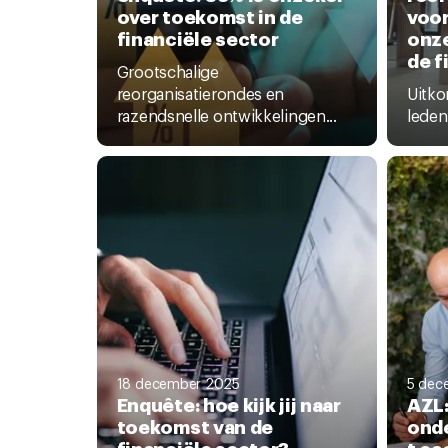
over toekomst in de
voor
financiële sector
onze
de f
Grootschalige
reorganisatierondes en
Uitko
razendsnelle ontwikkelingen...
leden
18 december 2025
5 dec
Enquête: hoe kijk jij naar
AZL:
toekomst van de
onde
financiële sector?
t ca