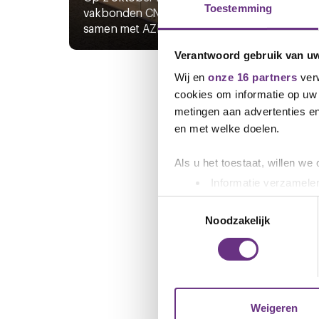
Toestemming
vakbonden CNV en De Unie,
De ca
samen met AZL in...
lopen
Verantwoord gebruik van u
Wij en
onze 16 partners
verw
cookies om informatie op uw 
metingen aan advertenties en
en met welke doelen.
Als u het toestaat, willen we
Informatie verzamelen
Uw apparaat identific
Toestemmingsselectie
Lees meer over hoe uw perso
Noodzakelijk
toestemming op elk moment wi
We gebruiken cookies om cont
websiteverkeer te analyseren
media, adverteren en analys
Weigeren