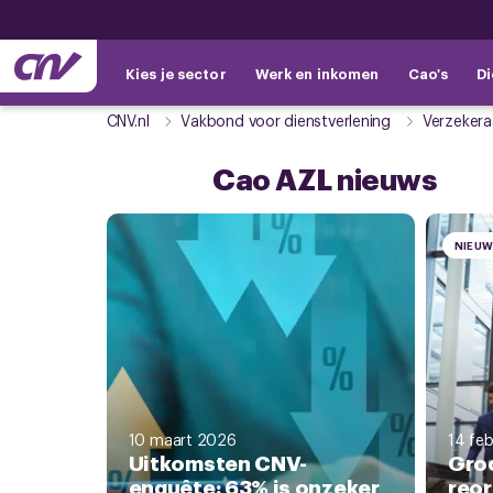
Kies je sector
Werk en inkomen
Cao's
Di
CNV.nl
Vakbond voor dienstverlening
Verzekera
Cao AZL nieuws
NIEU
10 maart 2026
14 feb
Uitkomsten CNV-
Gro
enquête: 63% is onzeker
reor