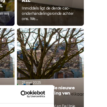
ZL
Inmiddels ligt de derde cao-
n wij
onderhandelingsronde achter
ons. We...
21 mei 2025
in
Stem nu over de nieuwe
pensioenregeling van
AZL
ben
De vakbonden CNV en De Unie