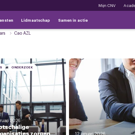
Mijn CNV
Acad
ensten
Lidmaatschap
Samen in actie
ars
Cao AZL
WS
ONDERZOEK
ruari 2026
otschalige
ganisaties zorgen
12 januari 2026