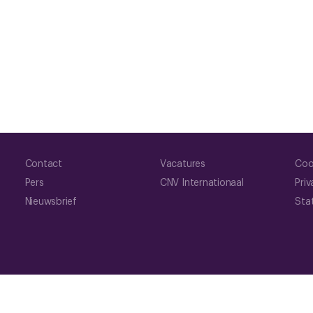
Contact
Vacatures
Coo
Pers
CNV Internationaal
Priv
Nieuwsbrief
Sta