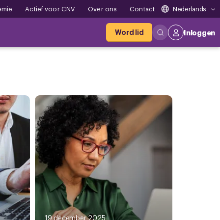
emie
Actief voor CNV
Over ons
Contact
Nederlands
Word lid
Inloggen
19 december 2025