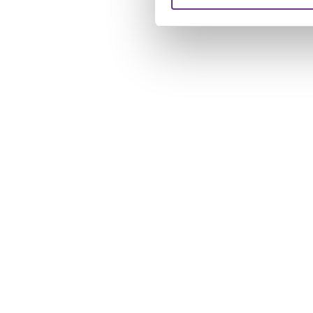
verstrekt of die ze hebben v
U kunt uw toestemming op el
cookie-instellingenicoontje l