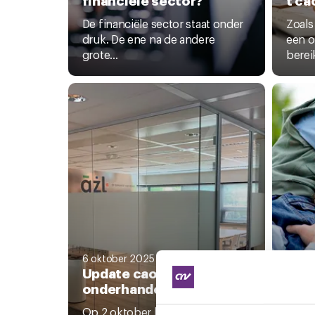
De financiële sector staat onder
Zoals
druk. De ene na de andere
een o
grote...
bereik
6 oktober 2025
11 jul
Update cao-
Inpu
onderhandeling AZL
nie
arb
Op 2 oktober hebben de