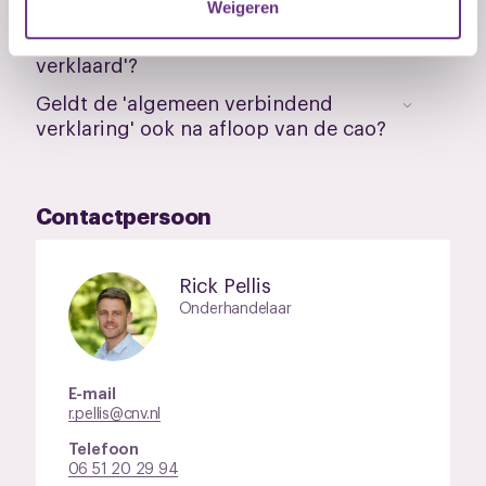
nieuwe cao. Geldt die al?
Weigeren
Wat betekent 'algemeen verbindend
U kunt uw toestemming op elk moment wijzigen of
verklaard'?
intrekken via de
cookieverklaring
of door te klikken op
het ronde cookie-instellingenicoontje linksonder op de
Geldt de 'algemeen verbindend
pagina.
verklaring' ook na afloop van de cao?
Contactpersoon
Rick Pellis
Onderhandelaar
E-mail
r.pellis@cnv.nl
Telefoon
06 51 20 29 94