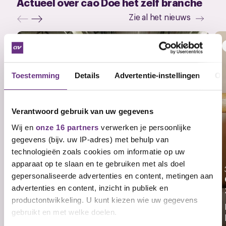
Actueel over cao Doe het zelf branche
Zie al het nieuws
NIEUWS
Toestemming
Details
Advertentie-instellingen
Ov
Verantwoord gebruik van uw gegevens
Wij en
onze 16 partners
verwerken je persoonlijke
gegevens (bijv. uw IP-adres) met behulp van
technologieën zoals cookies om informatie op uw
apparaat op te slaan en te gebruiken met als doel
17 juli 2026
gepersonaliseerde advertenties en content, metingen aan
Leden stemmen vóór nieuwe cao Doe-
Het-Zelf
advertenties en content, inzicht in publiek en
productontwikkeling. U kunt kiezen wie uw gegevens
Een meerderheid van de CNV-leden heeft
gebruikt en met welke doelen.
ingestemd met het...