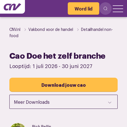
Word lid
CNV.nl
Vakbond voor de handel
Detailhandel non-
food
Cao Doe het zelf branche
Looptijd:
1 juli 2026
-
30 juni 2027
Download jouw cao
Meer Downloads
Rick Pellis