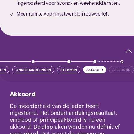
ingeroosterd voor avond- en weekenddiensten.
Meer ruimte voor maatwerk bij rouwverlof.
LEN
ONDERHANDELINGEN
STEMMEN
AKKOORD
AFGEROND
Akkoord
De meerderheid van de leden heeft
ingestemd. Het onderhandelingsresultaat,
eindbod of principeakkoord is nu een
akkoord. De afspraken worden nu definitief
vastgelegd. Dat vormt de nieuwe cao.