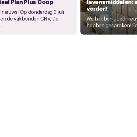
aal Plan Plus Coop
levensmiddelen:
verder!
 nieuws! Op donderdag 3 juli
en de vakbonden CNV, De
We hebben goed nieuw
.
hebben gesproken! Een