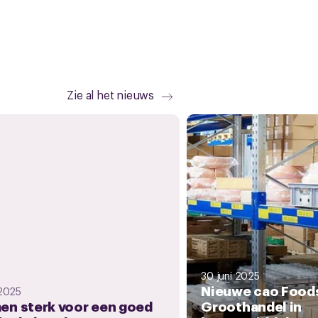
Zie al het nieuws
30 juni 2025
Nieuwe cao Food
 2025
en sterk voor een goed
Groothandel in