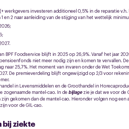
5 (+ werkgevers investeren additioneel 0,5% in de reparatie v.
1 en 2 naar aanleiding van de stijging van het wettelijk mini
 2026;
6;
 2027.
 BPF Foodservice blijft in 2025 op 26,9%. Vanaf het jaar 2026
 pensioenfonds niet meer nodig zijn en komen te vervallen. D
erug naar 25,7%. Het moment van invaren onder de Wet Toekom
 2027. De premieverdeling blijft ongewijzigd op 2/3 voor reken
emer.
handel in Levensmiddelen en de Groothandel in Horecaproduc
ze zogenaamde mantel-cao. In de
bijlage
zie je dat we voor de 
zijn gekomen dan de mantel-cao. Hieronder volgen nog een a
zijn voor de GIL-cao.
bij ziekte