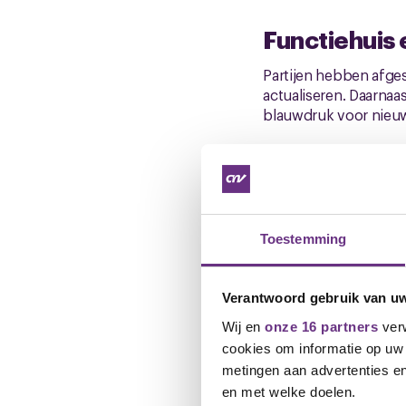
Functiehuis
Partijen hebben afges
actualiseren. Daarna
blauwdruk voor nieuw 
Afspraken in
In de bijlage tref je 
loongebouw gezien me
Toestemming
loonstijging genoege
agenda voor de volgen
stemmen met het bereik
Verantwoord gebruik van u
van CNV.
Wij en
onze 16 partners
verw
cookies om informatie op uw 
Breng je ste
metingen aan advertenties en
en met welke doelen.
We willen graag
uiterl