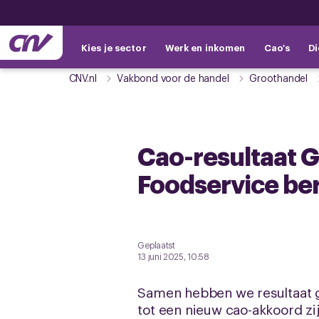
Kies je sector
Werk en inkomen
Cao's
Di
CNV.nl
Vakbond voor de handel
Groothandel
Cao-resultaat 
Foodservice ber
Geplaatst
13 juni 2025, 10:58
Samen hebben we resultaat g
tot een nieuw cao-akkoord z