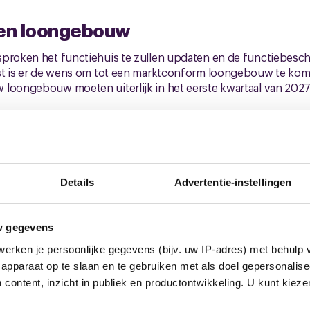
 en loongebouw
proken het functiehuis te zullen updaten en de functiebesch
ast is er de wens om tot een marktconform loongebouw te kom
loongebouw moeten uiterlijk in het eerste kwartaal van 2027
 de bijlage
de tekst van het resultaat van het cao-overleg aan. Wij hadden 
t een gelijkere verdeling maar dat zou hebben betekent dat
Details
Advertentie-instellingen
n moesten nemen, vooralsnog zijn we hiermee akkoord gegaan
de onderhandelingen. Natuurlijk is het nu aan jou en vragen we
te resultaat van de loonstijging en kwalitatieve afspraken in 
w gegevens
erken je persoonlijke gegevens (bijv. uw IP-adres) met behulp 
apparaat op te slaan en te gebruiken met als doel gepersonalise
m uit
 content, inzicht in publiek en productontwikkeling. U kunt kiez
ijk 26 juni
weten of je met dit onderhandelingsresultaat kan i