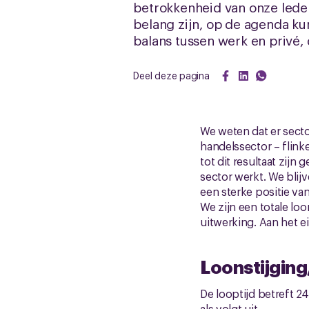
betrokkenheid van onze leden
belang zijn, op de agenda k
balans tussen werk en privé,
Deel deze pagina
We weten dat er sect
handelssector – flinke
tot dit resultaat zijn
sector werkt. We blij
een sterke positie v
We zijn een totale l
uitwerking. Aan het e
Loonstijging
De looptijd betreft 24
als volgt uit.