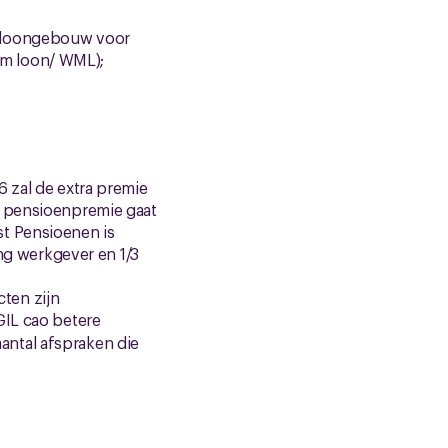
h. loongebouw voor
mum loon/ WML);
 zal de extra premie
e pensioenpremie gaat
st Pensioenen is
ing werkgever en 1/3
ten zijn
GIL cao betere
antal afspraken die