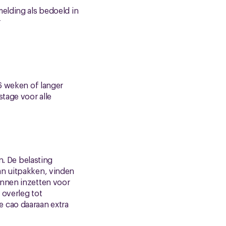
melding als bedoeld in
r
 6 weken of langer
tage voor alle
. De belasting
an uitpakken, vinden
unnen inzetten voor
 overleg tot
 cao daaraan extra