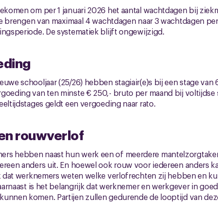
gekomen om per 1 januari 2026 het aantal wachtdagen bij ziek
g te brengen van maximaal 4 wachtdagen naar 3 wachtdagen pe
ingsperiode. De systematiek blijft ongewijzigd.
eding
euwe schooljaar (25/26) hebben stagiair(e)s bij een stage van
goeding van ten minste € 250,- bruto per maand bij voltijdse s
eeltijdstages geldt een vergoeding naar rato.
en rouwverlof
rs hebben naast hun werk een of meerdere mantelzorgtaken
dereen anders uit. En hoewel ook rouw voor iedereen anders k
jk dat werknemers weten welke verlofrechten zij hebben en k
 Daarnaast is het belangrijk dat werknemer en werkgever in goed
kunnen komen. Partijen zullen gedurende de looptijd van deze