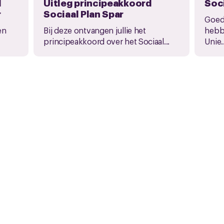
l
Uitleg principeakkoord
Soci
r
Sociaal Plan Spar
Goed
en
Bij deze ontvangen jullie het
hebb
principeakkoord over het Sociaal...
Unie..