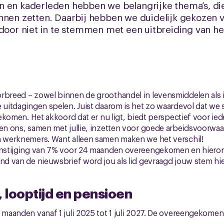
 en kaderleden hebben we belangrijke thema’s, die
unnen zetten. Daarbij hebben we duidelijk gekozen
 door niet in te stemmen met een uitbreiding van he
orbreed – zowel binnen de groothandel in levensmiddelen als 
 uitdagingen spelen. Juist daarom is het zo waardevol dat we s
 gekomen. Het akkoord dat er nu ligt, biedt perspectief voor ie
ven ons, samen met jullie, inzetten voor goede arbeidsvoorwa
an werknemers. Want alleen samen maken we het verschil!
oonstijging van 7% voor 24 maanden overeengekomen en hieron
ind van de nieuwsbrief word jou als lid gevraagd jouw stem hi
, looptijd en pensioen
 maanden vanaf 1 juli 2025 tot 1 juli 2027. De overeengekomen 