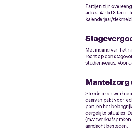
Partijen zijn overeen
artikel 40 lid 8 teru
kalenderjaar/ziekmeld
Stagevergo
Met ingang van het ni
recht op een stagever
studieniveaus. Voor d
Mantelzorg 
Steeds meer werkneme
daarvan pakt voor ie
partijen het belangri
dergelijke situaties.
(maatwerk)afspraken 
aandacht besteden.