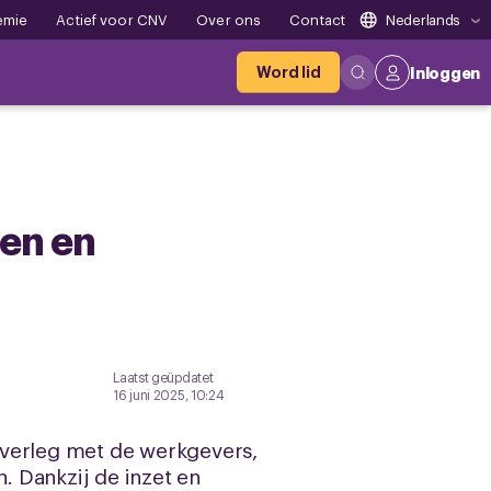
emie
Actief voor CNV
Over ons
Contact
Nederlands
Word lid
Inloggen
len en
Laatst geüpdatet
16 juni 2025, 10:24
overleg met de werkgevers,
. Dankzij de inzet en