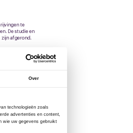
rijvingen te
en. De studie en
 zijn afgerond.
graag een ander
 we nu met minder
Over
 en staat het op de
 je positief in te
lijn met het beleid
van technologieën zoals
erde advertenties en content,
en wie uw gegevens gebruikt
nstemmen. Leden van