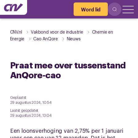
Word lid
CNV.nl
Vakbond voor de industrie
Chemie en
Energie
Cao AnQore
Nieuws
Praat mee over tussenstand
AnQore-cao
Geplaatst
29 augustus 2024, 10:54
Laatst geüpdatet
29 augustus 2024, 13:04
Een loonsverhoging van 2,75% per 1 januari
voor een cao van 12 maanden. Dat is het