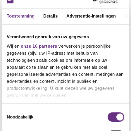
ledenbijeenkomsten van de gezamenlijke
vakbonden.
Toestemming
Details
Advertentie-instellingen
Ov
Wanneer:
maandag 2 september
Tijdstip:
Bijeenkomst 1: 14.00 uur tot 14.45 uur
Bijeenkomst 2: 15.00 uur tot 15.45 uur
Verantwoord gebruik van uw gegevens
Locatie:
COKA 2
Wij en
onze 16 partners
verwerken je persoonlijke
Graag zien we je bij een van de bijeenkomsten om je
gegevens (bijv. uw IP-adres) met behulp van
mening te horen over de vorderingen aan de
technologieën zoals cookies om informatie op uw
onderhandelingstafel om te horen wat jij van
apparaat op te slaan en te gebruiken met als doel
voorstellen van de werkgever vindt. De vierde
gepersonaliseerde advertenties en content, metingen aan
onderhandelingsronde op 11 september zal dan
advertenties en content, inzicht in publiek en
starten met een terugkoppeling vanuit de
vakbondsdelegatie.
productontwikkeling. U kunt kiezen wie uw gegevens
gebruikt en met welke doelen.
Vragen?
Heb je nog vragen of opmerkingen? Laat het dan
Als u het toestaat, willen we ook graag:
Toestemmingsselectie
weten. Dat kan via mail of via
jouw cao-pagina
. Je
Noodzakelijk
Informatie verzamelen over uw geografische
kunt natuurlijk ook kaderlid Bert Voncken
locatie, die tot een paar meter nauwkeurig kan zijn
aanspreken.