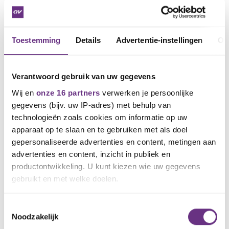
echt, want als jij straks elders weer aan het werk
komt en je komt in de WW en de plannen zijn
ingegaan, krijg jij hier ook mee te maken, ook als je al
een arbeidsverleden hebt van 30 jaar. Want de duur
Toestemming
Details
Advertentie-instellingen
Ov
wordt maximaal 1 jaar. De plannen van het kabinet
zijn momenteel zelf zo dat als je al een WIA uitkering
krijgt deze ook zal worden gekort naar de nieuwe
Verantwoord gebruik van uw gegevens
bedragen.
Wij en
onze 16 partners
verwerken je persoonlijke
Wil je meer weten over de gevolgen van deze
gegevens (bijv. uw IP-adres) met behulp van
plannen?
technologieën zoals cookies om informatie op uw
Kom dan naar 1 van onderstaande gezamenlijke
apparaat op te slaan en te gebruiken met als doel
leden en niet leden bijeenkomsten op:
gepersonaliseerde advertenties en content, metingen aan
advertenties en content, inzicht in publiek en
Donderdag 21 mei aanstaande
productontwikkeling. U kunt kiezen wie uw gegevens
14.00 uur – 15.00 uur
gebruikt en met welke doelen.
15.00 uur – 16.00 uur
Als u het toestaat, willen we ook graag:
Toestemmingsselectie
In de kantine van jullie bedrijf
Noodzakelijk
Informatie verzamelen over uw geografische