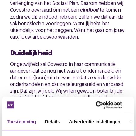
verlenging van het Sociaal Plan. Daarom hebben wij
Covestro gevraagd om met een
eindbod
te komen.
Zodra we dit eindbod hebben, zullen we dat aan de
vakbondsleden voorleggen. Want jij hebt het
uiteindelijk voor het zeggen. Want het gaat om jouw
cao, jouw arbeidsvoorwaarden.
Duidelijkheid
Ongetwijfeld zal Covestro in haar communicatie
aangeven dat ze nog niet was uit onderhandeld en
dat er nog (loon)ruimte was. En dat ze verder wilde
onderhandelen en dat ze teleurgesteld en verbaasd
zijn. Dat zijn wij ook. Wij willen gewoon boter bij de
vis. Duidelijkheid. Concrete voorstellen. Anders
heeft verder onderhandelen geen zin. Die
duidelijkheid wilde Covestro niet geven. Zie ook in
de
bijlage
de gezamenlijke communicatie van de
Toestemming
Details
Advertentie-instellingen
Ov
bonden. Ook zal ze aanvoeren dat het economisch
slecht gaat en dat een loonbod dat de inflatie