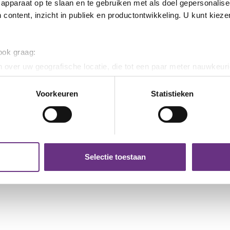
apparaat op te slaan en te gebruiken met als doel gepersonalise
 content, inzicht in publiek en productontwikkeling. U kunt kiez
 ook graag:
 over uw geografische locatie, die tot een paar meter nauwkeuri
eren door het actief te scannen op specifieke eigenschappen (fing
onlijke gegevens worden verwerkt en stel uw voorkeuren in he
Voorkeuren
Statistieken
9 juni 2026
13 me
jzigen of intrekken in de Cookieverklaring.
C
Verbeterd eindbod Sabic
Jou
Limburg
Pra
ent en advertenties te personaliseren, om functies voor social
 de
Een cao met een looptijd van 24
Hoe z
. Ook delen we informatie over uw gebruik van onze site met on
.
maanden (1 juli 2025 tot 1 juli...
komen
e. Deze partners kunnen deze gegevens combineren met andere i
Selectie toestaan
erzameld op basis van uw gebruik van hun services.
k moment wijzigen of intrekken via de
cookieverklaring
of door
inksonder op de pagina.