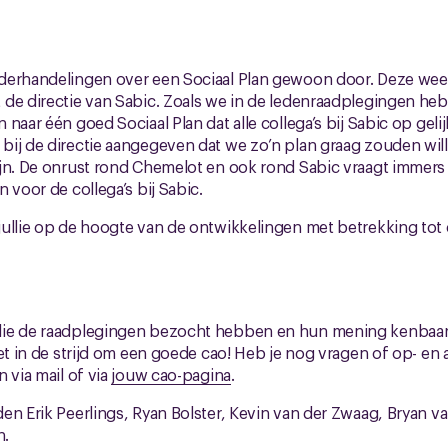
derhandelingen over een Sociaal Plan gewoon door. Deze wee
de directie van Sabic. Zoals we in de ledenraadplegingen he
naar één goed Sociaal Plan dat alle collega’s bij Sabic op geli
bij de directie aangegeven dat we zo’n plan graag zouden wil
jn. De onrust rond Chemelot en ook rond Sabic vraagt immers
 voor de collega’s bij Sabic.
ullie op de hoogte van de ontwikkelingen met betrekking tot c
die de raadplegingen bezocht hebben en hun mening kenbaa
zet in de strijd om een goede cao! Heb je nog vragen of op- e
 via mail of via
jouw cao-pagina
.
en Erik Peerlings, Ryan Bolster, Kevin van der Zwaag, Bryan v
n.