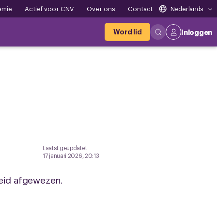
emie
Actief voor CNV
Over ons
Contact
Nederlands
Word lid
Inloggen
Laatst geüpdatet
17 januari 2026, 20:13
eid afgewezen.