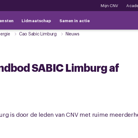
Mijn CNV
Acad
ensten
Lidmaatschap
Samen in actie
ergie
Cao Sabic Limburg
Nieuws
indbod SABIC Limburg af
urg is door de leden van CNV met ruime meerderh