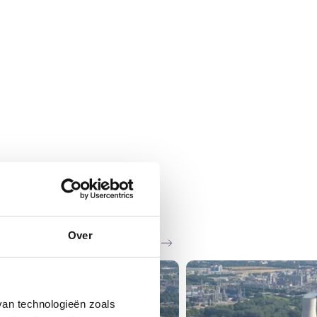
Over
Zie al het nieuws
van technologieën zoals