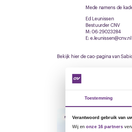
Mede namens de kad
Ed Leunissen
Bestuurder CNV
M: 06-29023284
E: e.leunissen@cnv.n
Bekijk hier de cao-pagina van Sab
Gerelateerd ni
Toestemming
Verantwoord gebruik van u
NIEUWS
Wij en
onze 16 partners
verw