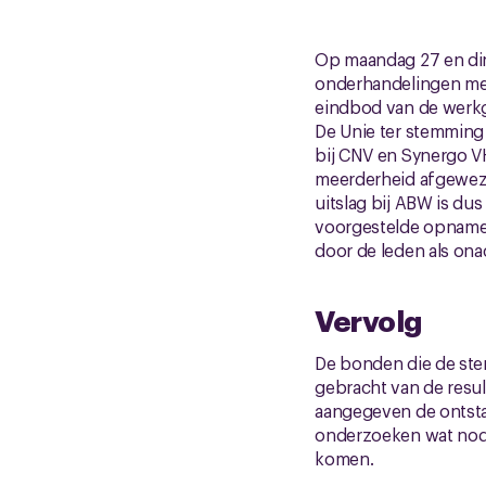
Op maandag 27 en din
onderhandelingen met
eindbod van de werkg
De Unie ter stemming
bij CNV en Synergo V
meerderheid afgeweze
uitslag bij ABW is dus
voorgestelde opname 
door de leden als on
Vervolg
De bonden die de ste
gebracht van de resu
aangegeven de ontstan
onderzoeken wat nodig
komen.