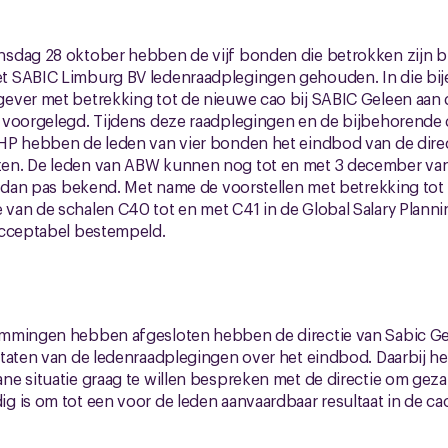
sdag 28 oktober hebben de vijf bonden die betrokken zijn bi
 SABIC Limburg BV ledenraadplegingen gehouden. In die bij
ever met betrekking tot de nieuwe cao bij SABIC Geleen aan 
 voorgelegd. Tijdens deze raadplegingen en de bijbehorende 
HP hebben de leden van vier bonden het eindbod van de direc
n. De leden van ABW kunnen nog tot en met 3 december van 
 dan pas bekend. Met name de voorstellen met betrekking tot ar
van de schalen C40 tot en met C41 in de Global Salary Planni
acceptabel bestempeld.
mmingen hebben afgesloten hebben de directie van Sabic G
ltaten van de ledenraadplegingen over het eindbod. Daarbij
e situatie graag te willen bespreken met de directie om geza
 is om tot een voor de leden aanvaardbaar resultaat in de c