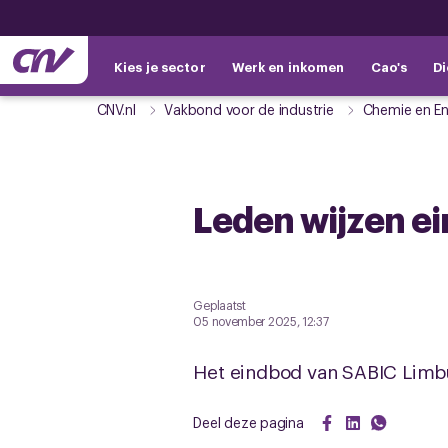
Kies je sector
Werk en inkomen
Cao's
Di
CNV.nl
Vakbond voor de industrie
Chemie en En
Leden wijzen e
Geplaatst
05 november 2025, 12:37
Het eindbod van SABIC Limb
Deel deze pagina