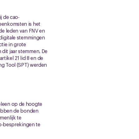
j de cao-
eenkomsten is het
de leden van FNV en
digitale stemmingen
tie in grote
dit jaar stemmen. De
tikel 21 lid 8 en de
ng Tool (SPT) werden
eleen op de hoogte
 hebben de bonden
menlijk te
ao-besprekingen te