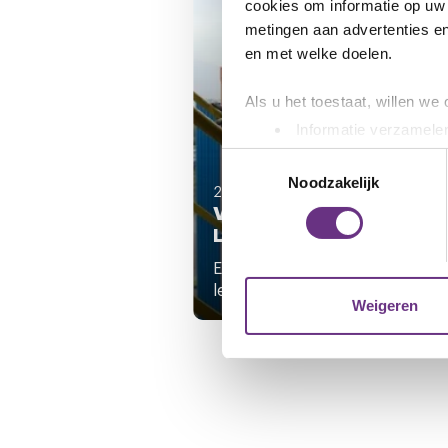
cookies om informatie op uw 
metingen aan advertenties en
en met welke doelen.
Als u het toestaat, willen we
Informatie verzamelen
Uw apparaat identific
Toestemmingsselectie
Lees meer over hoe uw perso
Noodzakelijk
23 juni 2026
toestemming op elk moment wi
Verbeterd eindbod SABI
Limburg aangenomen
We gebruiken cookies om cont
Een zeer ruime meerderheid van
websiteverkeer te analyseren
leden heeft ingestemd met het..
media, adverteren en analys
Weigeren
verstrekt of die ze hebben v
U kunt uw toestemming op el
cookie-instellingenicoontje l