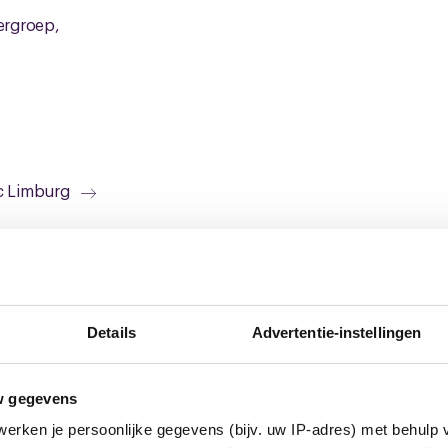
ergroep,
l
ic Limburg
euws
Details
Advertentie-instellingen
w gegevens
erken je persoonlijke gegevens (bijv. uw IP-adres) met behulp 